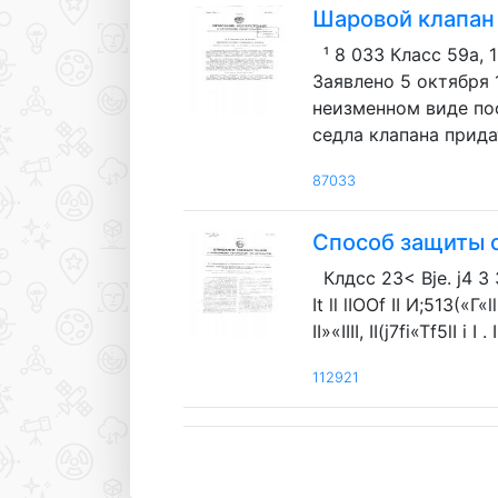
Шаровой клапан 
¹ 8 033 Класс 59а, 
Заявлено 5 октября 
неизменном виде пос
седла клапана прида
87033
Способ защиты о
Клдсс 23< Bje. j4 3 31е, 
It ll lIOOf II И;513(«Г«l
II»«IIII, II(j7fi«Tf5lI i I 
112921