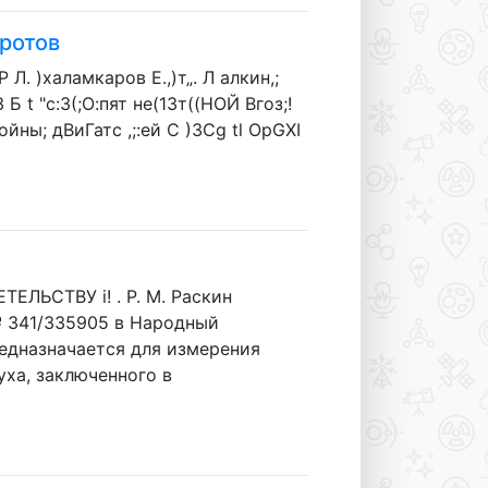
оротов
 Р Л. )халамкаров Е.,)т„. Л алкин,;
53 Б t "c:3(;О:пят не(13т((НОЙ Bгоз;!
зяоойны; дВиГатс ,;:ей C )3Cg tl OpGXI
ЬСТВУ i! . P. М. Раскин
 341/335905 в Народный
дназначается для измерения
ха, заключенного в