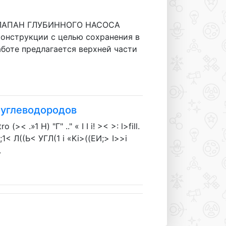
ВОЙ КЛАПАН ГЛУБИННОГО НАСОСА
конструкции с целью сохранения в
боте предлагается верхней части
 углеводородов
 (>< .»1 Н) "Г" .." « I I i! >< >: l>fill.
(i f>Ц;1< Л((Ь< УГЛ(1 i «Ki>((ЕИ;> I>>i
.