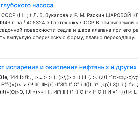
глубокого насоса
1 СССР (! ! ! ; t Л. В. Вукалова и Р. М. Раскин ШАРО
1949 г. за ¹ 405324 в Гостехннку СССР В описываемой 
адочной поверхности седла и шара клапана при его ра
ть выпуклую сферическую форму, плавно переходящу...
т испарения и окисления нефтяных и других
144 f>fk, j >... > > (, (>/,(> » It!)it (. >. (.((! г1г>«»,>«)v;tro
l Еff()«()< > О! Il(. IIHj)(.»lf3lfl If Of i II()(".т! .,«р)I 3)l !i 
. I(it(»(Oj>O, (J! »(>« I II. Иi"i II ! (1 (I O if< If О fl И «1, (((tl< I..