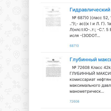
Гидравлический 
№ 687)0 )(ласс 52, 14 
..")!,- ас((к l и Л. Г
Л(нлс:t:IO-..т:; -С.".
исля -(3ODOT...
68710
Глубинный макс
№ 72608 Класс 42k
ГЛУБИННЫЙ МАКСИМА
комиссариат нефтя
максимального давл
манометрическ...
72608