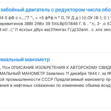
забойный двигатель с редуктором числа об
0 фФ с »., ;"7 ":, = «5 ф®ф п ° О, 1У Д д ) )((.ОУ (Ф ); () )
). 1аеревитинов 3BBt 2ñBo 39 5itiLBp5(1846 Г. Б . " t:, 3- .о 
 5 В и)! ..i," l1 ясх(ых дВух ва)31!янтах Г(:д)32влп . с .кпх 
имальный манометр
, 11сн ОПИСАНИЕ ИЗОБРЕТЕНИЯ К АВТОРСКОМУ СВИДЕТЕЛ
ЛЬНЫЙ МАНОМЕТР Заявлено 11 декабря 1944 г. за №
ной промышленности СССР Предлагаемый манометр пре
ения в нефтяных скважинах по изменению объема возду