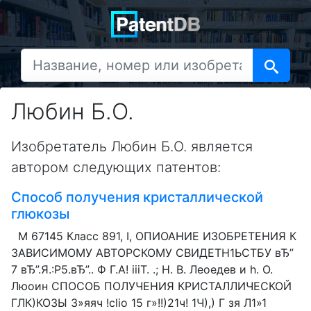
Любин Б.О.
Изобретатель Любин Б.О. является
автором следующих патентов:
Способ получения кристаллической
глюкозы
М 67145 Класс 891, I, ОПИОАНИЕ ИЗОБРЕТЕНИЯ К
ЗАВИСИМОМУ АВТОРСКОМУ СВИДЕТН1ЬСТБУ вЂ”
7 вЂ”.Я.:Р5.вЂ”.. Ф Г.А! iiiT. .; H. В. Леоедев и h. О.
Люоин СПОСОБ ПОЛУЧЕНИЯ КРИСТАЛЛИЧЕСКОЙ
ГЛК)КОЗЫ 3»яяч !clio 15 г»!!)21ч! 1Ч),) Г зя Л1»1