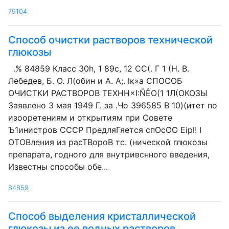
79104
Способ очистки растворов технической
глюкозы
.% 84859 Класс 30h, 1 89с, 12 CC(. Г 1 (H. В.
Лебедев, Б. O. Л(обин и А. А;. lк»а СПОСОБ
ОЧИСТКИ РАСТВОРОВ TEXHH×I:ÑÊO(1 1Л(ОКОЗЫ
Заявлено 3 мая 1949 Г. за .Чо 396585 В 10)(итет по
изооретениям и открытиям при Совете
Ъ1инистров СССР ПредляГяется спОсОО Eipl! I
OTOBления из pacTBopoB тс. (нической глюкозы
препарата, годного для внутривснного введения,
Известны способы обе...
84859
Способ выделения кристаллической
глюкозы из ее водных растворов