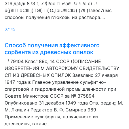
316;дзбдi 8 !3 1, .я!)I!oc тl!»!ai!!, !» !i!!c с) . !
ü(j)IITlloCIIIIj)TGI) IIi)O.,IbiU!!ICII»(i(7!I )1звес7ныс
спосооы получения глюкозы из раствора....
67145
Способ получения эффективного
сорбента из древесных опилок
¹ 79104 Клас" 89с, 14 СССР ((ОПИСАНИЕ
ИЗОБРЕТЕНИЯ M АВТОРСКОМУ СВИДЕТЕЛЬСТВУ
СП ИЗ ДРЕВЕСНЫХ ОПИЛОК Заявлено 27 января
1947 года в Главное управление сульфитно-
спиртовой и гидролианой промышленности при
Совете Министров СССР за № 375894
Опубликовано 31 декабря 1949 года Отв. редан;; М.
M. Лкишин Редактор В. Ф. Смирнов 989
Применение сульфоугля, полученного из
древесины, в каче...