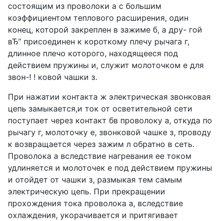
состоящим из проволоки а с большим
коэффициентом теплового расширения, один
конец, которой закреплен в зажиме б, а дру- гой
вЂ” присоединен к короткому плечу рычага г,
длинное плечо которого, находящееся под
действием пружины и, служит молоточком е для
звон-! ! ковой чашки з.
При нажатии контакта ж электрическая звонковая
цепь замыкается,и ток от осветительной сети
поступает через контакт бв проволоку а, откуда по
рычагу г, молоточку е, звонковой чашке з, проводу
к возвращается через зажим л обратно в сеть.
Проволока а вследствие нагревания ее током
удлиняется и молоточек е под действием пружины
и отойдет от чашки з, размыкая тем самым
электрическую цепь. При прекращении
прохождения тока проволока а, вследствие
охлаждения, укорачивается и притягивает