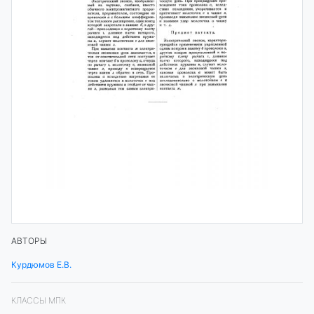
АВТОРЫ
Курдюмов Е.В.
КЛАССЫ МПК