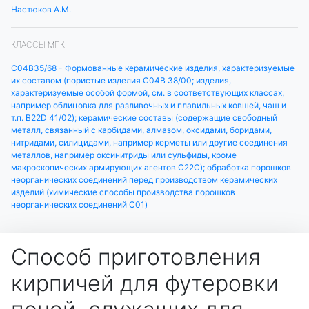
Настюков А.М.
КЛАССЫ МПК
C04B35/68 - Формованные керамические изделия, характеризуемые
их составом (пористые изделия C04B 38/00; изделия,
характеризуемые особой формой, см. в соответствующих классах,
например облицовка для разливочных и плавильных ковшей, чаш и
т.п. B22D 41/02); керамические составы (содержащие свободный
металл, связанный с карбидами, алмазом, оксидами, боридами,
нитридами, силицидами, например керметы или другие соединения
металлов, например оксинитриды или сульфиды, кроме
макроскопических армирующих агентов C22C); обработка порошков
неорганических соединений перед производством керамических
изделий (химические способы производства порошков
неорганических соединений C01)
Способ приготовления
кирпичей для футеровки