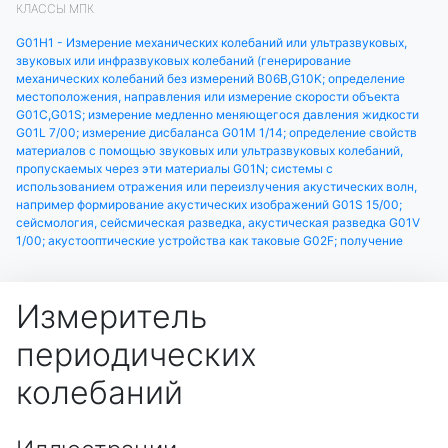
КЛАССЫ МПК
G01H1 - Измерение механических колебаний или ультразвуковых,
звуковых или инфразвуковых колебаний (генерирование
механических колебаний без измерений B06B,G10K; определение
местоположения, направления или измерение скорости объекта
G01C,G01S; измерение медленно меняющегося давления жидкости
G01L 7/00; измерение дисбаланса G01M 1/14; определение свойств
материалов с помощью звуковых или ультразвуковых колебаний,
пропускаемых через эти материалы G01N; системы с
использованием отражения или переизлучения акустических волн,
например формирование акустических изображений G01S 15/00;
сейсмология, сейсмическая разведка, акустическая разведка G01V
1/00; акустооптические устройства как таковые G02F; получение
Измеритель
периодических
колебаний