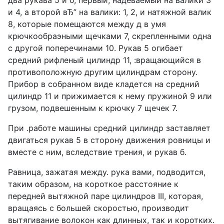
два рукава 5 и б, первый, надеваемый на валики 3
и 4, а второй вЂ” на валики: 1, 2, и натяжной валик
8, которые помещаются между д в умя
крючкообраэными щечками 7, скрепленными одна
с другой поперечинами 10. Рукав 5 огибает
средний рифленый цилиндр 11, :вращающийся в
противоположную другим цилиндрам сторону.
Прибор в собранном виде кладется на средний
цилиндр 11 и прижимается к нему пружиной 9 или
грузом, подвешенным к крючку 7 щечек 7.
При .работе машины средний цилиндр заставляет
двигаться рукав 5 в сторону движения ровницы и
вместе с ним, вследствие трения, и рукав б.
Равница, зажатая между. рука вами, подводится,
таким образом, на короткое расстояние к
передней вытяжной паре цилиндров III, которая,
вращаясь с большей скоростью, производит
вытягивание волокон как длинных, так и коротких.