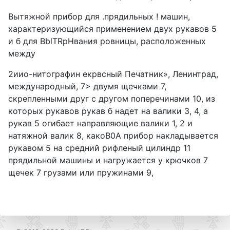
Вытяжной прибор для .прядильных ! машин,
характеризующийся применением двух рукавов 5
и б для BblTRpHвания ровницы, расположенных
между
2иио-нитографин екрвсный Печатник», Ленинтрад,
международный, 7> двумя щечками 7,
скрепленными друг с другом поперечинами 10, из
которых рукавов рукав б надет на валики 3, 4, а
рукав 5 огибает направляющие валики 1, 2 и
натяжной валик 8, какоВ0А прибор накладывается
рукавом 5 на средний рифленый цилиндр 11
прядильной машины и нагружается у крючков 7
щечек 7 грузами или пружинами 9,