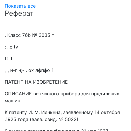
Показать все
Реферат
. Класс 76b № 3035 т
: .,с tv
ft .t
„., н-г н;- . ох лфпфо 1
ПАТЕНТ HA ИЗОБРЕТЕНИЕ
ОПИСАНИЕ вытяжного прибора для прядильных
машин.
К патенту И. М. Иенкнна, заявленному 14 октября
.1925 года (ваяв. свид. № 5022).