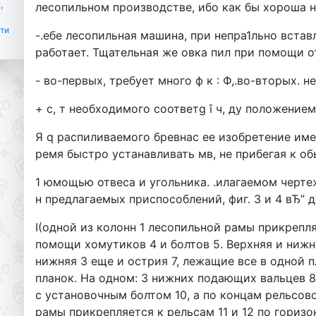
,
лесопильном производстве, ибо как бы хороша н
сти
-.ебе лесопильная машина, при непра1льно встав
работает. Тщательная же овка пил при помощи о
- во-первых, требует много ф к : Ф,.во-вторых. н
+ с, т необходимого соответg î ч, ду положением
Я q распиливаемого бревнас ее изобретение им
ремя быстро устанавливать мв, не прибегая к о
1 юмощью отвеса и угольника. .илагаемом чертеже
н предлагаемых приспособлений, фиг. 3 и 4 вЂ” д
I(одной из колонн 1 лесопильной рамы прикрепля
помощи хомутиков 4 и болтов 5. Верхняя и нижня
нижняя 3 еще и острия 7, лежащие все в одной
планок. На одном: 3 нижних подающих вальцев 8 
с установочным болтом 10, а по концам рельсов
рамы прикрепляется к рельсам 11 и 12 по горизо