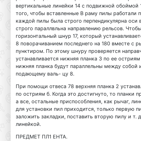
вертикальные линейки 14 с подвижной обоймой 
того, чтобы вставленные B раму пилы работали 
каждой пилы была строго перпендикулярна оси 
строго параллвльна направлению рельсов. Чтобы
горизонтальный шнур 17, который устанавливае
8 поворачиванием последнего на 180 вместе с ры
пунктиром. По этому шнуру проверяется направче
устанавливается нижняя планка 3 по ее остриям 
нижняя планка будут параллельны между собой и
подающему валь- цу 8.
При помощи отвеса 78 верхняя планка 2 устанав
по остриям б. Когда это достигнуто, то планки 
а все, остальные приспособления, как рычаг, ли
для установки пил приходится, только первую пи
заложить закладки, поставить вторую пилу и т. 
линейкой.
ПРЕДМЕТ ПЛ1 EHTA.