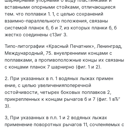
шарнирными упорными о воду пластинками и
вставными опорными стойками, отличающиеся
тем. что поплавки 1. 1, с целью сохранений
взаимно-параллельного положения, связаны
системой планок б, б и 7, из которых планки б, б
жестко соединены с13иг 3.
Типо-литографии «Красный Печатник», Ленинград,
Международный, 75. внуелренними концами с
поплавками, а пропивоположные концы их связаны
с концами планок 7 шарнирно (фиг. 1 и 2).
2. При указанных в п. 1 водяных лыжах примен
ение, с целью увеличенияпоперечной
остойчивости, четырех боковых поплавков 2,
прикрепленных к концам рычагов б и 7 (фиг. 1 вЂ”
3).
3, При указанных в п.п. 1 и 2 водяных лыжах
применение поворотных рычагов 11, сочленяемых с