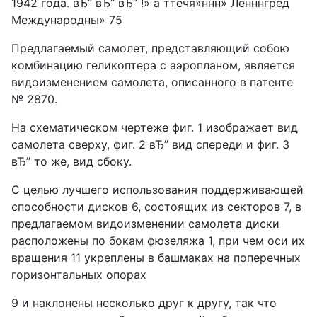
1942 года. вЂ” вЂ” вЂ” !» а ттечя»ннн» Ленннгред
Международны» 75
Предлагаемый самолет, представляющий собою
комбинацию геликоптера с аэропланом, является
видоизменением самолета, описанного в патенте
№ 2870.
На схематическом чертеже фиг. 1 изображает вид
самолета сверху, фиг. 2 вЂ” вид спереди и фиг. 3
вЂ” то же, вид сбоку.
С целью лучшего использования поддерживающей
способности дисков 6, состоящих из секторов 7, в
предлагаемом видоизменении самолета диски
расположены по бокам фюзеляжа 1, при чем оси их
вращения 11 укреплены в башмаках на поперечных
горизонтальных опорах
9 и наклонены несколько друг к другу, так что