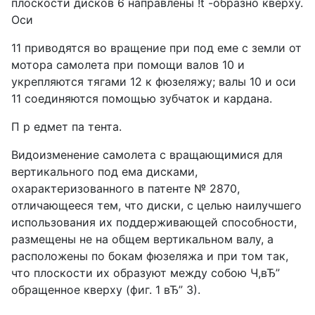
плоскости дисков 6 направлены !t -образно кверху.
Оси
11 приводятся во вращение при под еме с земли от
мотора самолета при помощи валов 10 и
укрепляются тягами 12 к фюзеляжу; валы 10 и оси
11 соединяются помощью зубчаток и кардана.
П р едмет па тента.
Видоизменение самолета с вращающимися для
вертикального под ема дисками,
охарактеризованного в патенте № 2870,
отличающееся тем, что диски, с целью наилучшего
использования их поддерживающей способности,
размещены не на общем вертикальном валу, а
расположены по бокам фюзеляжа и при том так,
что плоскости их образуют между собою Ч,вЂ”
обращенное кверху (фиг. 1 вЂ” 3).