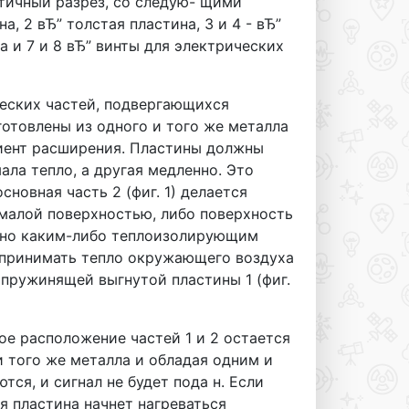
астичный разрез, со следую- щими
, 2 вЂ” толстая пластина, 3 и 4 - вЂ”
а и 7 и 8 вЂ” винты для электрических
еских частей, подвергающихся
отовлены из одного и того же металла
циент расширения. Пластины должны
ала тепло, а другая медленно. Это
новная часть 2 (фиг. 1) делается
о малой поверхностью, либо поверхность
чно каким-либо теплоизолирующим
оспринимать тепло окружающего воздуха
 пружинящей выгнутой пластины 1 (фиг.
е расположение частей 1 и 2 остается
и того же металла и обладая одним и
ся, и сигнал не будет пода н. Если
я пластина начнет нагреваться