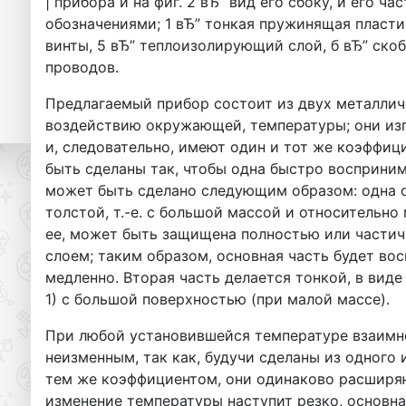
| прибора и на фиг. 2 вЂ” вид его сбоку, и его ч
обозначениями; 1 вЂ” тонкая пружинящая пластина
винты, 5 вЂ” теплоизолирующий слой, б вЂ” скоб
проводов.
H
Предлагаемый прибор состоит из двух металлич
воздействию окружающей, температуры; они изг
и, следовательно, имеют один и тот же коэффи
быть сделаны так, чтобы одна быстро восприним
может быть сделано следующим образом: одна ос
толстой, т.-е. с большой массой и относительн
ее, может быть защищена полностью или части
слоем; таким образом, основная часть будет в
медленно. Вторая часть делается тонкой, в виде
1) с большой поверхностью (при малой массе).
При любой установившейся температуре взаимно
неизменным, так как, будучи сделаны из одного 
тем же коэффициентом, они одинаково расширяют
изменение температуры наступит резко, основна