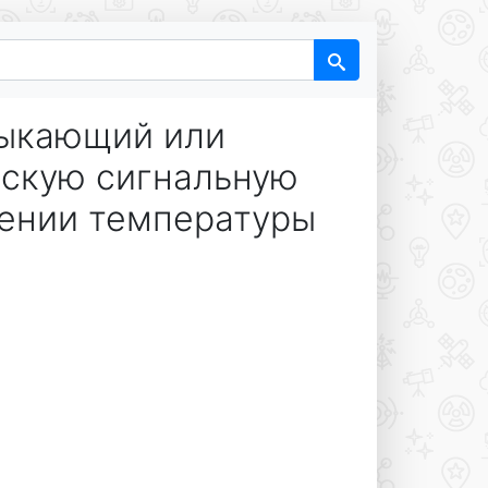
мыкающий или
скую сигнальную
нении температуры