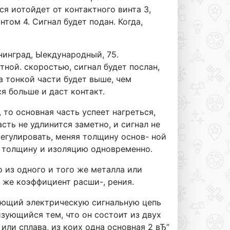
ся иотойдет от контактного винта 3,
нтом 4. Сигнал будет подан. Когда,
нинград, Ыекдународный, 75.
тной. скоростью, сигнал будет послан,
 тонкой части будет выше, чем
ся больше и даст контакт.
 то основная часть успеет нагреться,
сть не удлинится заметно, и сигнал не
егулировать, меняя толщину основ- ной
и толщину и изоляцию одновременно.
о из одного и того же металла или
т же коэффициент расши-, рения.
ающий электрическую сигнальную цепь
зующийся тем, что он состоит из двух
или сплава, из коих одна основная 2 вЂ”