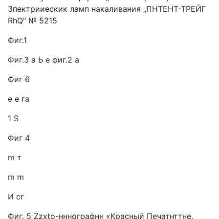
Зпектрииескик ламп накаливания „ПНТЕНТ-ТРЕЙГ
RhQ" № 5215
Фиг.1
Фиг.3 а Ь е фиг.2 а
Фиг 6
e е га
1 S
Фиг 4
m т
m m
И сг
Фиг. 5 Zzxto-нннографнн «Красный Печатнттне,