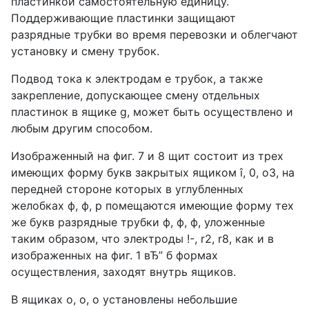
пластинкой самостоятельную единицу.
Поддерживающие пластинки защищают
разрядные трубки во время перевозки и облегчают
установку и смену трубок.
Подвод тока к электродам е трубок, а также
закрепление, допускающее смену отдельных
пластинок в ящике g, может быть осуществлено и
любым другим способом.
Изображенный на фиг. 7 и 8 щит состоит из трех
имеющих форму букв закрытых ящиком î, 0, о3, на
передней стороне которых в углубленных
желобках ф, ф, р помещаются имеющие форму тех
же букв разрядные трубки ф, ф, ф, уложенные
таким образом, что электроды !-, r2, r8, как и в
изображенных на фиг. 1 вЂ” б формах
осуществления, заходят внутрь ящиков.
В ящиках о, о, о установлены небольшие