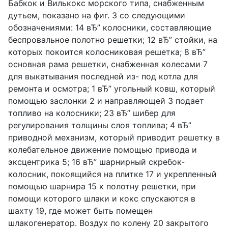
Бабкок и Вилькокс морского типа, снабженным
дутьем, показано на фиг. 3 со следующими
обозначениями: 14 вЂ” колосники, составляющие
беспровальное полотно решетки; 12 вЂ” стойки, на
которых покоится колосниковая решетка; 8 вЂ”
основная рама решетки, снабженная колесами 7
для выкатывания последней из- под котла для
ремонта и осмотра; 1 вЂ” угольный ковш, который
помощью заслонки 2 и направляющей 3 подает
топливо на колосники; 23 вЂ” шибер для
регулирования толщины слоя топлива; 4 вЂ”
приводной механизм, который приводит решетку в
колебательное движение помощью привода и
эксцентрика 5; 16 вЂ” шарнирный скребок-
колосник, покоящийся на плитке 17 и укрепленный
помощью шарнира 15 к полотну решетки, при
помощи которого шлаки и кокс спускаются в
шахту 19, где может быть помещен
шлакогенератор. Воздух по колену 20 закрытого