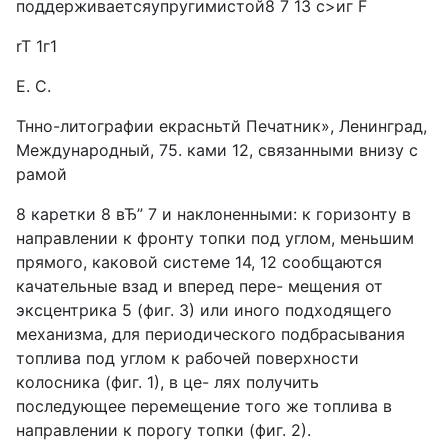
поддерживаетсяупругимистой8 7 13 с>иг F
rT 1г1
Е. С.
Тнно-литографии екрасньтй Печатник», Ленинград,
Международный, 75. ками 12, связанными внизу с
рамой
8 каретки 8 вЂ” 7 и наклоненными: к горизонту в
направлении к фронту топки под углом, меньшим
прямого, каковой системе 14, 12 сообщаются
качательные взад и вперед пере- мещения от
эксцентрика 5 (фиг. 3) или иного подходящего
механизма, для периодического подбрасывания
топлива под углом к рабочей поверхности
колосника (фиг. 1), в це- лях получить
последующее перемещение того же топлива в
направлении к порогу топки (фиг. 2).