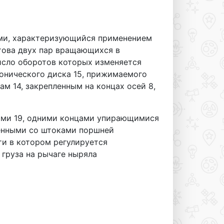
ми, характеризующийся применением
стова двух пар вращающихся в
исло оборотов которых изменяется
онического диска 15, прижимаемого
м 14, закрепленным на концах осей 8,
ами 19, одними концами упирающимися
ненными со штоками поршней
ти в котором регулируется
груза на рычаге ныряла