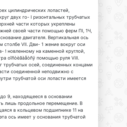
рех цилиндрических лопастей,
уг двух го- I ризонтальных трубчатых
к верхней части которых укреплены
жней своей части помощью ферм Пl, 1Ч,
снование двигателя. Вертикальная ось
 столбе Vll. Дви- 1 жение вокруг оси
а- ! новленному на каменной круглой,
ра oîñòèãàåòñÿ помощью руля Vill.
г трубчатых осей, соединенных концами
части соединенной неподвижно с
утри трубчатой оси лопасти имеется
до 9, находящееся в основании
ть лишь продольное перемещение. В
щаяся в кольцевом подшипнике 11 на
эта ось имеет у основания трубчатой