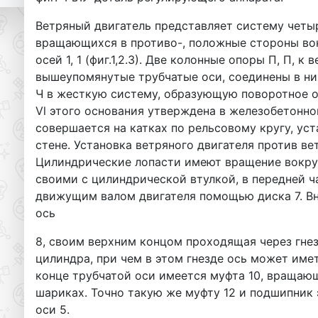
Ветряный двигатель представляет систему четы
вращающихся в противо-, положные стороны вокр
осей 1, 1 (фиг.1,2.3). Две колонные опоры П, П, 
вышеупомянутые трубчатые оси, соединены в ни
Ч в жесткую систему, образующую поворотное о
Vl этого основания утверждена в железобетонном
совершается на катках по рельсовому кругу, уст
стене. Установка ветряного двигателя против вет
Цилиндрические лопасти имеют вращение вокру
своими с цилиндрической втулкой, в передней 
движущим валом двигателя помощью диска 7. Вн
ось
8, своим верхним концом проходящая через гнез
цилиндра, при чем в этом гнезде ось может име
конце трубчатой оси имеется муфта 10, вращаю
шариках. Точно такую же муфту 12 и подшипник 
оси 5.