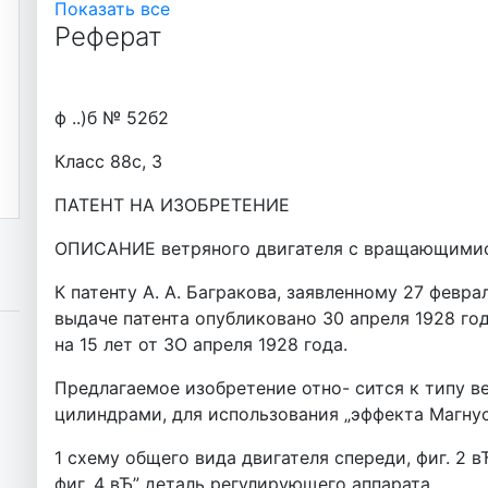
Показать все
Реферат
ф ..)б № 52б2
Класс 88с, 3
ПАТЕНТ НА ИЗОБРЕТЕНИЕ
ОПИСАНИЕ ветряного двигателя с вращающимис
К патенту А. А. Багракова, заявленному 27 феврал
выдаче патента опубликовано 30 апреля 1928 го
на 15 лет от ЗО апреля 1928 года.
Предлагаемое изобретение отно- сится к типу 
цилиндрами, для использования „эффекта Магнуса
1 схему общего вида двигателя спереди, фиг. 2 вЂ
фиг. 4 вЂ” деталь регулирующего аппарата.