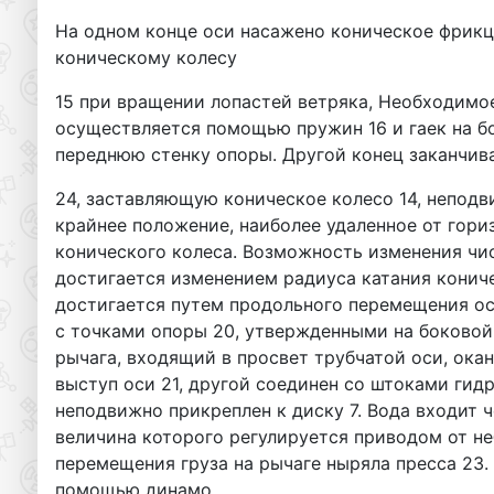
На одном конце оси насажено коническое фрикц
коническому колесу
15 при вращении лопастей ветряка, Необходимо
осуществляется помощью пружин 16 и гаек на бо
переднюю стенку опоры. Другой конец заканчив
24, заставляющую коническое колесо 14, неподв
крайнее положение, наиболее удаленное от гори
конического колеса. Возможность изменения чис
достигается изменением радиуса катания кониче
достигается путем продольного перемещения оси
с точками опоры 20, утвержденными на боковой
рычага, входящий в просвет трубчатой оси, ок
выступ оси 21, другой соединен со штоками гид
неподвижно прикреплен к диску 7. Вода входит ч
величина которого регулируется приводом от н
перемещения груза на рычаге ныряла пресса 23.
помощью динамо.