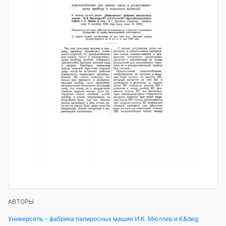
АВТОРЫ
Универсель - фабрика папиросных машин И.К. Мюллер и К&deg;