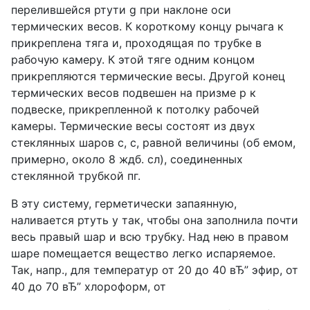
перелившейся ртути g при наклоне оси
термических весов. К короткому концу рычага к
прикреплена тяга и, проходящая по трубке в
рабочую камеру. К этой тяге одним концом
прикрепляются термические весы. Другой конец
термических весов подвешен на призме р к
подвеске, прикрепленной к потолку рабочей
камеры. Термические весы состоят из двух
стеклянных шаров с, с, равной величины (об емом,
примерно, около 8 ждб. сл), соединенных
стеклянной трубкой пг.
В эту систему, герметически запаянную,
наливается ртуть у так, чтобы она заполнила почти
весь правый шар и всю трубку. Над нею в правом
шаре помещается вещество легко испаряемое.
Так, напр., для температур от 20 до 40 вЂ” эфир, от
40 до 70 вЂ” хлороформ, от