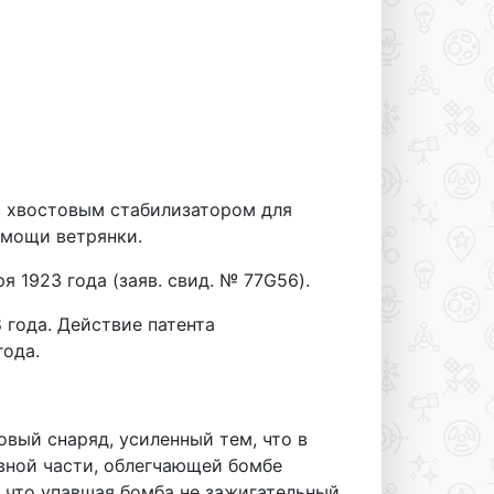
 хвостовым стабилизатором для
омощи ветрянки.
я 1923 года (заяв. свид. № 77G56).
 года. Действие патента
года.
вый снаряд, усиленный тем, что в
вной части, облегчающей бомбе
, что упавшая бомба не зажигательный