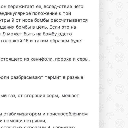
 он пережигает ее, вслед-ствие чего
пендикулярное положение к той
онтры 9 от носа бомбы рассчитывается
дания бомбы в цель. Если это на
ы 9 может быть на бомбу одето
 головкой 16 и таким образом будет
остоящего из канифоли, пороха и серы,
ифоли разбрасывают термит в разные
ый газ, от сгорания серы,. мешает
ым стабилизатором и приспособлением
и помощи ветрянки,
 стянутых скрепами 9, наружных