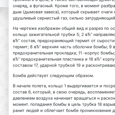
снаряд, а фугасный. Кроме того, в момент разб
дым (дымовая завеса), который скрывает очаги 
удушливый сернистый газ, сильно затрудняющий
На чертеже изображен общий вид и разрез по ос
кольцо зажигательной трубки 5; 2 вЂ” направляю
вЂ” состав, предохраняющий термит от сырости;
термит; 8 вЂ” верхняя часть оболочки бомбы; 9 в
предохранительная прокладка; 11 -корпус бомбы
вЂ” предохранительная пластинка и 16 вЂ” корп
составом 17, ударной трубкой 19 и расконтрив
Бомба действует следующим образом.
В начале полета, кольцо 1 выдергивается и пос
состав 6, который, в свою очередь, воспламеняе
давлением воздуха начинает вращаться н расконт
момент. попадания бомбы в цель трубка 18 взрыва
ранит людей и облегчает бомбе проникновение д