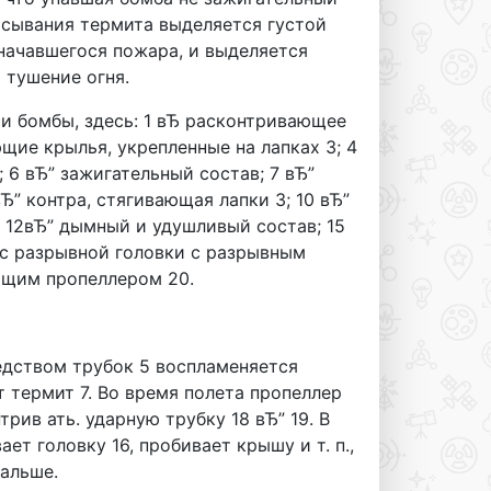
расывания термита выделяется густой
начавшегося пожара, и выделяется
 тушение огня.
и бомбы, здесь: 1 вЂ расконтривающее
щие крылья, укрепленные на лапках 3; 4
 6 вЂ” зажигательный состав; 7 вЂ”
Ђ” контра, стягивающая лапки 3; 10 вЂ”
; 12вЂ” дымный и удушливый состав; 15
ус разрывной головки с разрывным
ающим пропеллером 20.
редством трубок 5 воспламеняется
т термит 7. Во время полета пропеллер
рив ать. ударную трубку 18 вЂ” 19. В
ет головку 16, пробивает крышу и т. п.,
альше.