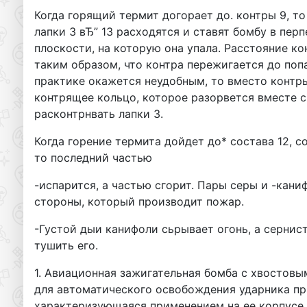
Когда горящий термит догорает до. контры 9, то
лапки 3 вЂ” 13 расходятся и ставят бомбу в пер
плоскости, на которую она упала. Расстояние к
таким образом, что контра пережигается до попа
практике окажется неудобным, то вместо контр
контрящее кольцо, которое разорвется вместе с
расконтрнвать лапки 3.
Когда горение термита дойдет до* состава 12, с
то последний частью
-испарится, а частью сгорит. Пары серы и -кан
стороны, который производит пожар.
-Густой дыи канифоли сьрывает огонь, а сернист
тушить его.
1. Авиационная зажигательная бомба с хвостов
для автоматического освобождения ударника пр
характеризующаяся применением на ее корпусе,