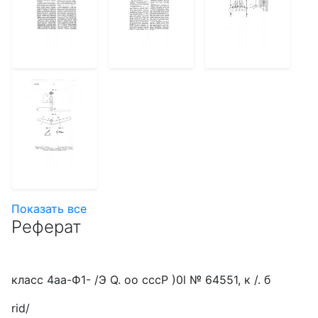
Показать все
Реферат
класс 4аа-Ф1- /Э Q. оо сссР )0l № 64551, к /. б
rid/