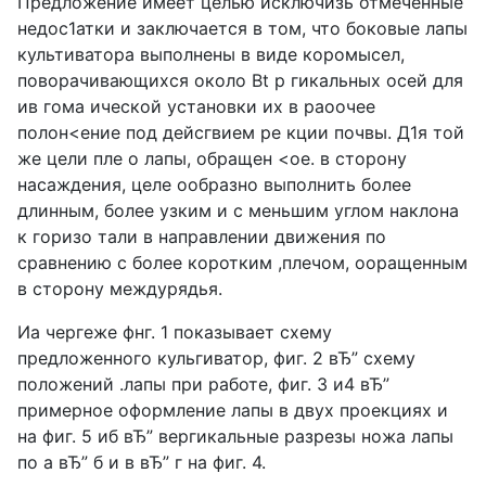
Предложение имеет целью исключизь отмеченные
недос1атки и заключается в том, что боковые лапы
культиватора выполнены в виде коромысел,
поворачивающихся около Bt р гикальных осей для
ив гома ической установки их в раоочее
полон<ение под дейсгвием ре кции почвы. Д1я той
же цели пле о лапы, обращен <ое. в сторону
насаждения, целе ообразно выполнить более
длинным, более узким и с меньшим углом наклона
к горизо тали в направлении движения по
сравнению с более коротким ,плечом, ооращенным
в сторону междурядья.
Иа чергеже фнг. 1 показывает схему
предложенного кульгиватор, фиг. 2 вЂ” схему
положений .лапы при работе, фиг. 3 и4 вЂ”
примерное оформление лапы в двух проекциях и
на фиг. 5 иб вЂ” вергикальные разрезы ножа лапы
по а вЂ” б и в вЂ” г на фиг. 4.