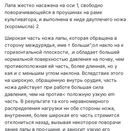
Лапа жестко насажена на оси 1, свободно
поворачивающейся в проушинах на раме
культиватора, и выполнена в ниде двуплечего ножа
(коромысла) 2
Широкая часть ножа лапы, которая обращена в
сторону междурядья, име т больши";ол накло на к
горизонтальной плоскости, .и обладает большей
нормальной поверхностью давления на почву, чем
противоположная ей часть, более длинная, но у
кая и с меньшим углом наклона. Вследствие этого
на широкую, обращенную внутрь орудия, часть
ножа действует при работе большая сила
давления, чем на против< положную узкую em
часть. В резульгате та кого неравномерного
распределения нагрузки нн обе стороны ножа,
внутренняя, более широкая его часть стремится
отклониться назад, вызывая некоторое поворачи
зание лапы в про<шине. и заносит узкую его