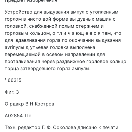
Предмет изобретения
Устройство для выдувания ампул с утопленным
горлом в чисто вой форме вы дувных машин с
головкой, снабженной полым стержнем и
горловым кольцом, о тл и ч а ющ е е с я тем, что
для .вдавливания горла по окончании выдувания
avriпулы д утьевая головка выполнена
перемещаемой в осевом направлении для
проталкивания через раздвижное горловое кольцо
торца затвердевшего горла ампулы.
¹ 66315
Фиг. 3
О рдакр В Н Костров
А02854. По
Техн. редактор Г. Ф. Соколова дписано к печати