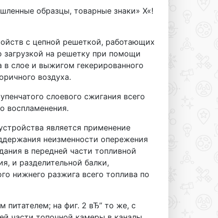
шленные образцы, товарные знаки» Х«!
ройств с цепной решеткой, работающих
о загрузкой на решетку при помощи
а в слое и выжигом гекерированного
торичного воздуха.
упенчатого слоевого сжигания всего
о воспламенения.
устройства является применение
оддержания неизменности опережения
здания в передней части топливной
я, и разделительной балки,
го нижнего разжига всего топлива по
 питателем; на фиг. 2 вЂ” то же, с
ней части топочной камеры в каналы