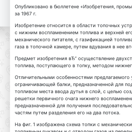
Опубликовано в бюллетене «Изобретения, промы
за 1967 г.
Изобретение относится в области топочных уст
с нижним воспламенением топлива и верхней ег
механического питателя, с газификацией топлив
газа в топочной камере, путем вдувания в нее в
Предмет изобретения вЂ” осуществление двухст
топлива, поступающего в топку, методом нижнег
Отличительными особенностями предлагаемого 
ограничивающей балки, предназначенной для п
топливом места ввода дутья в слой, с целью со
решетки первичного очага нижнего воспламенени
предназначенной для получения последовательно
частям путем разделения его на два потока.
На фиг. 1 изображена схема топки с механическим
топливным рукавом и с отводом газов из перед