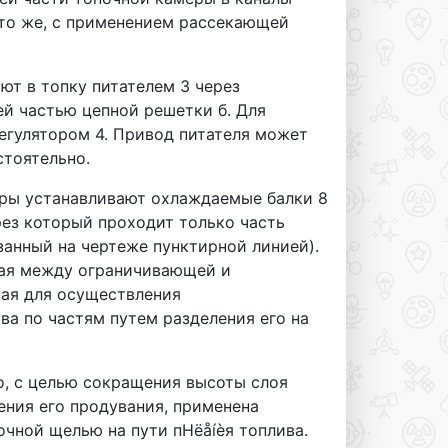
” то же, с применением рассекающей
ают в топку питателем 3 через
ей частью цепной решетки б. Для
егулятором 4. Привод питателя может
стоятельно.
еры устанавливают охлаждаемые балки 8
рез который проходит только часть
занный на чертеже пунктирной линией).
ная между ограничивающей и
ная для осуществления
ва по частям путем разделения его на
что, с целью сокращения высоты слоя
ения его продувания, применена
очной щелью на пути пHëåíèя топлива.