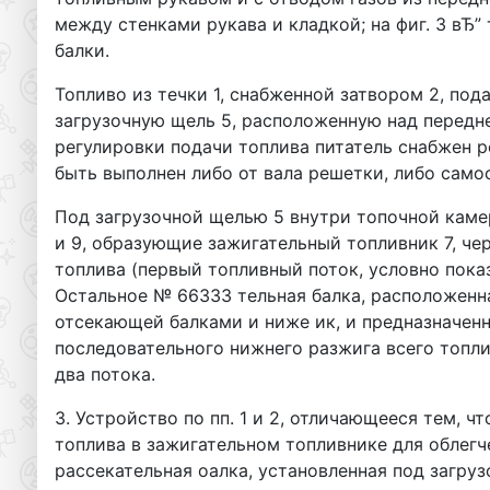
между стенками рукава и кладкой; на фиг. 3 вЂ
балки.
Топливо из течки 1, снабженной затвором 2, под
загрузочную щель 5, расположенную над передн
регулировки подачи топлива питатель снабжен р
быть выполнен либо от вала решетки, либо само
Под загрузочной щелью 5 внутри топочной кам
и 9, образующие зажигательный топливник 7, че
топлива (первый топливный поток, условно пока
Остальное № 66333 тельная балка, расположен
отсекающей балками и ниже ик, и предназначен
последовательного нижнего разжига всего топли
два потока.
3. Устройство по пп. 1 и 2, отличающееся тем, 
топлива в зажигательном топливнике для облегч
рассекательная оалка, установленная под загруз