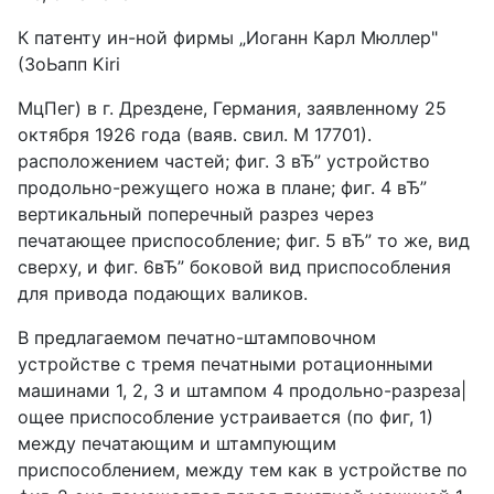
К патенту ин-ной фирмы „Иоганн Карл Мюллер"
(ЗоЬапп Kiri
МцПег) в г. Дрездене, Германия, заявленному 25
октября 1926 года (ваяв. свил. М 17701).
расположением частей; фиг. 3 вЂ” устройство
продольно-режущего ножа в плане; фиг. 4 вЂ”
вертикальный поперечный разрез через
печатающее приспособление; фиг. 5 вЂ” то же, вид
сверху, и фиг. 6вЂ” боковой вид приспособления
для привода подающих валиков.
В предлагаемом печатно-штамповочном
устройстве с тремя печатными ротационными
машинами 1, 2, 3 и штампом 4 продольно-разреза|
ощее приспособление устраивается (по фиг, 1)
между печатающим и штампующим
приспособлением, между тем как в устройстве по