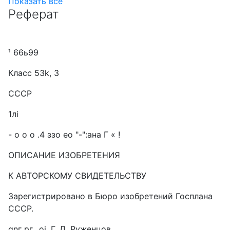
Показать все
Реферат
¹ 66ь99
Класс 53k, 3
СССР
1лi
- о о о .4 ззо ео "-":ана Г « !
ОПИСАНИЕ ИЗОБРЕТЕНИЯ
К АВТОРСКОМУ СВИДЕТЕЛЬСТВУ
Зарегистрировано в Бюро изобретений Госплана
СССР.
gnг рг,. оi, Г. Д. Руженцов