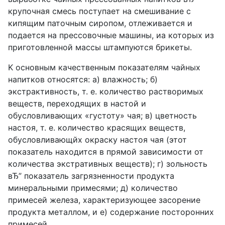
крупочная смесь поступает на смешивание с
кипящим паточным сиропом, отлеживается и
подается на прессовочные машины, иа которых из
приготовленной массы штампуются брикеты.
K основным качественным показателям чайных
напитков относятся: а) влажность; б)
экстрактивность, т. е. количество растворимых
веществ, переходящих в настой и
обусловливающих «густоту» чая; в) цветность
настоя, т. е. количество красящих веществ,
обусловливающйх окраску настоя чая (этот
показатель находится в прямой зависимости от
количества экстративных веществ); г) зольность
вЂ” показатель загрязненности продукта
минеральными примесями; д) количество
примесей железа, характеризующее засорение
продукта металлом, и е) содержание посторонних
примесей.