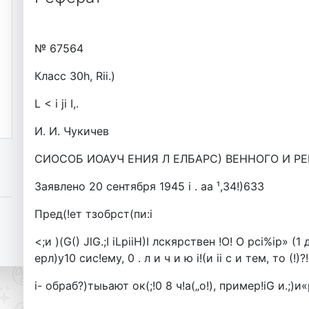
№ 67564
Класс 30h, Rii.)
L < i ji I,.
И. И. Чукичев
СИОСОБ ИОАУЧ ЕНИЯ Л ЕЛБАРС) ВЕННОГО И Р
Заявлено 20 сентября 1945 i . аа ¹,34!)633
Пред(!ет тзобрст(пи:i
<;и )(G() JlG.;I iLpiiH)I лскярствен !О! О рсi%iр» (1 
ерл)у10 сис!ему, 0 . л и ч и ю i!(и ii с и тем, то (!)?!
i- обраб?)тыьают ок(;!0 8 ч!а(„о!), пример!iG и.;)и