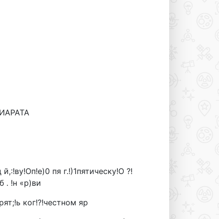
ЕИАРАТА
д й,:!ву!Оп!е)0 пя г.!)1пятическу!О ?!
б . !н «р)ви
«рят;!ь ког!?!честном яр