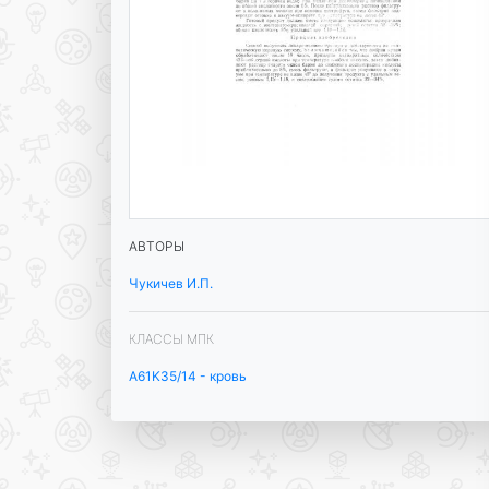
АВТОРЫ
Чукичев И.П.
КЛАССЫ МПК
A61K35/14 - кровь