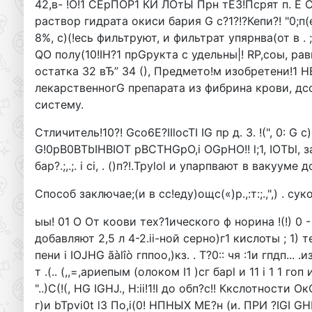
42,в- !О!1 СЕрПОР1 КИ ЛОтЫ Прн тЕЗ!Псрят п. Е С, 
раствор гидрата окиси бария G с?1?!?Кепи?! "0;п(е
8%, с)(!есь фильтруют, и фильтрат упярнва(от в . ;-я
QO полу(10!IH?1 прGpукта с удельны|! RP,соы, рав
остатка 32 вЂ” 34 (), Предмето!м изобретени!1 H
лекарственногG препарата из фибрина крови, дс
систему.
Стличитель!10?! Gco6E?IIlocTI IG пр д. 3. !(", 0: G
G!0pB0BTbIHBIOT pBCTHGpO,i OGpHО!! l;1, IOTbl, 
бар?.;,.;. i ci, . ()п?!.Tpylol и упарпвают в вакуум
Способ заключае;(и в сс!еду)ощс(«)р.,:т:;.,",) . сук
ыы! 01 О От коови тех?1ического ф норина !(!) 0 - н (
добавляют 2,5 л 4-2.ii-ной серно)г1 кислоты ; 1) те 
пени i IOJHG ãàlîò гппоо,)кз. . Т?0:: чя :1и гпдп...
т .(.. (,,=,ариепым (олоком I1 )сг барl и 11 i 1 1 гоп и
"..)С(!(, HG IGHJ., H:ii!1!I до обп?с!! Ккслотности ОкО
г)и bTpvi0t l3 По,i(0! HПНЫХ МЕ?н (и. ПРИ ?IGI GHIH 1 :