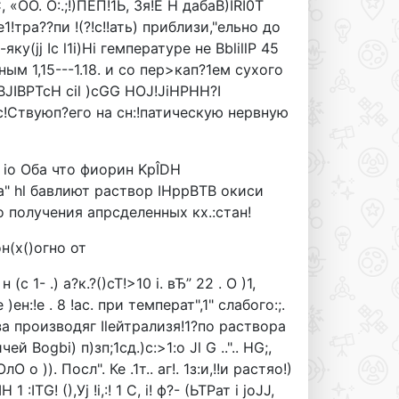
«ОО. О:.;!)ПЕП!1Ь, Зя!Е Н дабаВ)IRI0T
1!тра??пи !(?!с!!ать) приблизи,"ельно до
ку(jj Ic l1i)Hi гемпературе не BblillP 45
ным 1,15---1.18. и со пер>кап?1ем сухого
BJIBPTcH cil )cGG HOJ!JiHPHH?I
с!Ствуюп?его на сн:!патическую нервную
 c) io Оба что фиорин KpÎDH
за" hl бавлиют раствор IHppBTB окиси
е до получения апрсделенных кх.:стан!
он(х()огно от
c 1- .) а?к.?()cT!>10 i. вЂ” 22 . О )1,
)ен:!е . 8 !ас. при температ",1" слабого:;.
 .иза производяг Ilейтрализя!1?по раствора
чей Bogbi) п)зп;1сд.)с:>1:о Jl G ..".. HG;,
лО о )). Посл". Ке .1т.. аг!. 1з:и,!!и растяо!)
ITG! (),Уj !i,:! 1 C, i! ф?- (ЬТРат i joJJ,