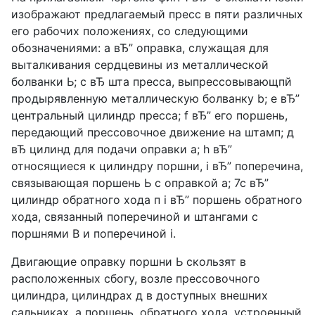
изображают предлагаемый пресс в пяти различных
его рабочих положениях, со следующими
обозначениями: а вЂ” оправка, служащая для
выталкивания сердцевины из металлической
болванки Ь; с вЂ шта пресса, выпрессовывающпй
продырявленную металлическую болванку b; е вЂ”
центральный цилиндр пресса; f вЂ” его поршень,
передающий прессовочное движение на штамп; д
вЂ цилинд для подачи оправки а; h вЂ”
относящиеся к цилиндру поршни, i вЂ” поперечина,
связывающая поршень Ь с оправкой а; 7с вЂ”
цилиндр обратного хода п i вЂ” поршень обратного
хода, связанный поперечиной и штангами с
поршнями В и поперечиной i.
Двигающие оправку поршни Ь скользят в
расположенных сбогу, возле прессовочного
цилиндра, цилиндрах д в доступных внешних
сальниках, а поршень. обратного хода, устроенный