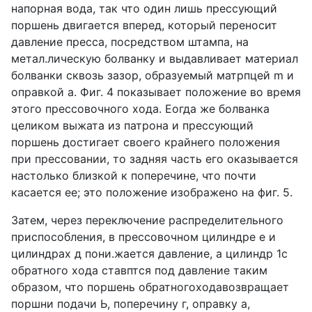
напорная вода, так что один лишь прессующий
поршень двигается вперед, который переносит
давление пресса, посредством штампа, на
метал.лическую болванку и выдавливает материал
болванки сквозь зазор, образуемый матрпцей m и
оправкой а. Фиг. 4 показывает положение во время
этого прессовочного хода. Еогда же болванка
целиком выжата из патрона и прессующий
поршень достигает своего крайнего положения
при прессовании, то задняя часть его оказывается
настолько близкой к поперечине, что почти
касается ее; это положение изображено на фиг. 5.
Затем, через переключение распределительного
приспособления, в прессовочном цилиндре е и
цилиндрах д пони.жается давление, а цилиндр 1с
обратного хода ставптся под давление таким
образом, что поршень обратногоходавозвращает
поршни подачи Ь, поперечину г, оправку а,