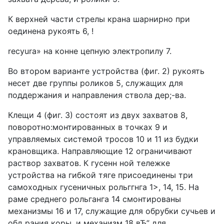
К верхней части стрелы крана шарнирно при
оединена рукоять 6, !
recyura» на конне цепную электропилу 7.
Во втором варианте устройства (фиг. 2) рукоять
несет две группы роликов 5, служащих для
поддержания и направления ствола дер;-ва.
Клещи 4 (фиг. 3) состоят из двух захватов 8,
поворотно:монтированных в точках 9 и
управляемых системой тросов 10 и 11 из будки
крановщика. Направляющие 12 ограничивают
раствор захватов. К гусенн ной тележке
устройства на гибкой тяге присоединены три
самоходных гусеничных рольггнга 1>, 14, 15. На
раме среднего рольганга 14 смонтированы
механизмы 16 и 17, служащие для обрубки сучьев и
обд рания коры, и механизм 18 вЂ” для