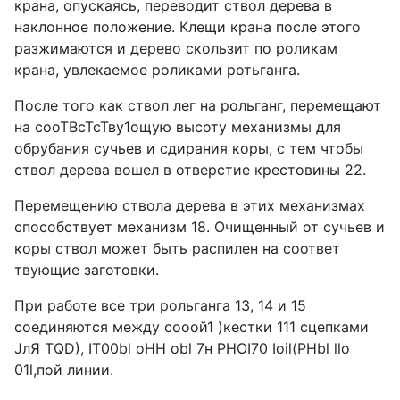
крана, опускаясь, переводит ствол дерева в
наклонное положение. Клещи крана после этого
разжимаются и дерево скользит по роликам
крана, увлекаемое роликами ротьганга.
После того как ствол лег на рольганг, перемещают
на сооТВсТсТву1ощую высоту механизмы для
обрубания сучьев и сдирания коры, с тем чтобы
ствол дерева вошел в отверстие крестовины 22.
Перемещению ствола дерева в этих механизмах
способствует механизм 18. Очищенный от сучьев и
коры ствол может быть распилен на соответ
твующие заготовки.
При работе все три рольганга 13, 14 и 15
соединяются между сооой1 )кестки 111 сцепками
JлЯ TQD), IT00bl oHH obl 7н PHOI70 Ioil(PHbl llo
01l,пой линии.