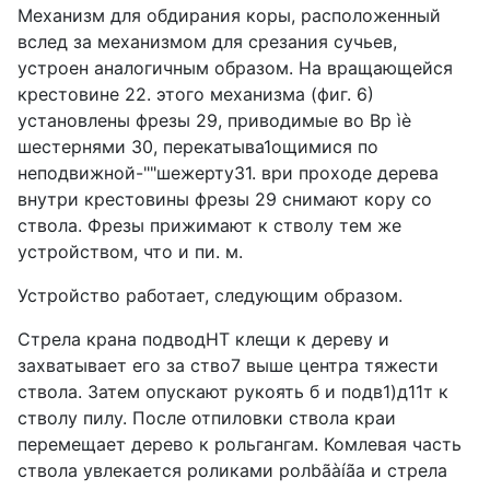
Механизм для обдирания коры, расположенный
вслед за механизмом для срезания сучьев,
устроен аналогичным образом. На вращающейся
крестовине 22. этого механизма (фиг. 6)
установлены фрезы 29, приводимые во Bp ìè
шестернями 30, перекатыва1ощимися по
неподвижной-""шежерту31. ври проходе дерева
внутри крестовины фрезы 29 снимают кору со
ствола. Фрезы прижимают к стволу тем же
устройством, что и пи. м.
Устройство работает, следующим образом.
Стрела крана подводHT клещи к дереву и
захватывает его за ство7 выше центра тяжести
ствола. Затем опускают рукоять б и подв1)д11т к
стволу пилу. После отпиловки ствола краи
перемещает дерево к рольгангам. Комлевая часть
ствола увлекается роликами ролbãàíãа и стрела