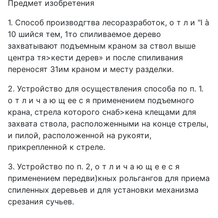
Предмет изобретения
1. Способ прoизводгтва лесоразработок, о т л и "I à
10 шийся тем, 1то спиливаемое дерево
захватывают подъемным краном за ствол выше
центра тя>кести дерев» и после спиливания
переносят 31им краном и месту разделки.
2. Устройство для осуществления способа по п. 1.
о т л и ч а ю щ ее с я применением подъемного
крана, стрела которого снаб>кена клещами для
захвата ствола, расположенными на конце стрелы,
и пилой, расположенной на рукояти,
прикрепленной к стреле.
3. Устройство по п. 2, о т л и ч а ю щ е е с я
применением передви)кных рольгангов для приема
спиленных деревьев и для установки механизма
срезания сучьев.