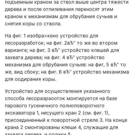
подъемным краном за ствол выше центра тяжести
дерева и после отпиливания переносят этим
краном к механизмам для обрубания сучьев и
снятия коры со ствола.
На фиг. 1 изобра>кено устройство для
лесоразработок; на фиг. 2вЂ” то же во втором
варианте; на фиг. 3 вЂ” устройство клешей для
захвата дерева; на фиг. 4 вЂ” устройство
механизма для обрубания сучьев: на фиг, 5 вЂ” то
же, вид сбоку; на фиг. 6 вЂ” устройство механизма
для оодирания коры.
Устройство для осуществления указанного
способа лесоразраооток монтируется на базе
парового гусеничного полноповоротного
экскаватора 1, несущего кран 2 (см. фиг. 1),
присоединенный к поворотной стреле 3. На конце
крана 2 смонтированы клеши 4, служащие для
захвата дерева, и ролики 5.