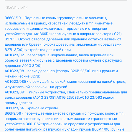
КЛАССЫ МПК
B66C1/10 - Подъемные краны; грузоподъемные элементы,
используемые в кранах, кабестанах, лебедках и т.п. (канатные,
тросовые или цепные механизмы, тормозные и стопорные
устройства для них B66D; используемые в ядерных реакторах G21)
B27L1 - Окорка стволов деревьев или удаление остатков ветвей от
деревьев или бревен (окорка древесины химическими средствами
B27L 3/00); устройства для этой цели
A01G23/02 - пересадка, выкорчевывание, валка деревьев или
обрезка ветвей или сучьев с деревьев (обрезка сучьев с растущих
деревьев A01G 3/00)
A01G23/08 - валка деревьев (топоры B26B 23/00; пилы ручные и
механические B27B)
A01G23/085 - с режущей головкой, смонтированной на одной стреле,
и сучкорезной головкой - на другой
A01G23/091 - пильные устройства, специально предназначенные для
валки деревьев (A01G 23/081,A01G 23/083,A01G 23/093 имеют
преимущество)
B66C23/64 - крановые стрелы
B66F9/06 - перемещаемые вместе с грузами с помощью колес и т.п.,
например автопогрузчики с вильчатым захватом (транспортные
устройства B60-B62; транспортные средства с устройствами для
облегчения погрузки, разгрузки и укладки грузов B60P 1/00; ручные