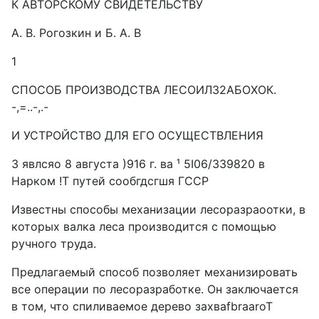
К АВТОРСКОМУ СВИДЕТЕЛЬСТВУ
А. В. Рогозкин и Б. A. В
1
СПОСОБ ПРОИЗВОДСТВА ЛЕСОИЛ32АБОХОК.
-,=..-,.-
И УСТРОЙСТВО ДЛЯ ЕГО ОСУЩЕСТВЛЕНИЯ
3 явлсяо 8 августа )916 г. ва ¹ 5I06/339820 в
Нарком !Т путей сообгдсгшя ГССР
Известны способы механизации лесоразраоотки, в
которых валка леса производится с помощью
ручного труда.
Предлагаемый способ позволяет механизировать
все операции по лесоразработке. Он заключается
в том, что спиливаемое дерево захваfbraaroT