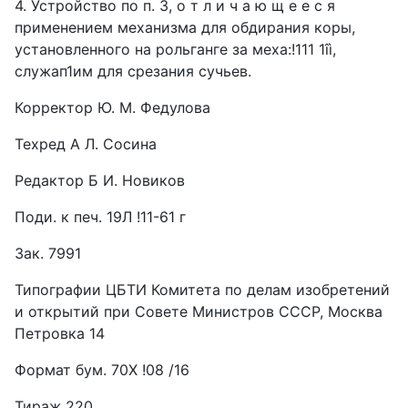
4. Устройство по п. 3, о т л и ч а ю щ е е с я
применением механизма для обдирания коры,
установленного на рольганге за меха:!111 1îì,
служап1им для срезания сучьев.
Корректор Ю. М. Федулова
Техред А Л. Сосина
Редактор Б И. Новиков
Поди. к печ. 19Л !11-61 г
Зак. 7991
Типографии ЦБТИ Комитета по делам изобретений
и открытий при Совете Министров СССР, Москва
Петровка 14
Формат бум. 70Х !08 /16
Тираж 220