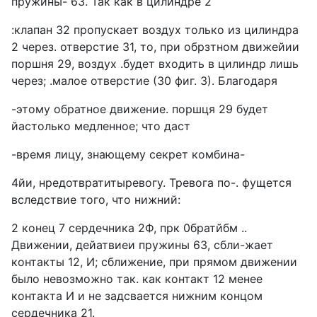
пружины- 63. Так как в цилиндре 2
:клапан 32 пропускает воздух только из цилиндра
2 через. отверстие 31, то, при обрзтном движейии
поршня 29, воздух .будет входить в цилиндр лишь
через; .малое отверстие (30 фиг. 3). Благодаря
-этому обратное движение. поршця 29 будет
йастолько медленное; что даст
-время лицу, знающему секрет комбина-
4йи, нредотвратитыревогу. Тревога по-. фущется
вследствие того, что нижний:
2 конец 7 сердечника 2Ф, прк 0братйбм ..
Движении, дейатвиеи пружины 63, сбли-жает
контакты 12, И; сближение, при прямом движении
было невозможно так. как контакт 12 менее
контакта И и не задсвается нижним концом
сердечника 21.