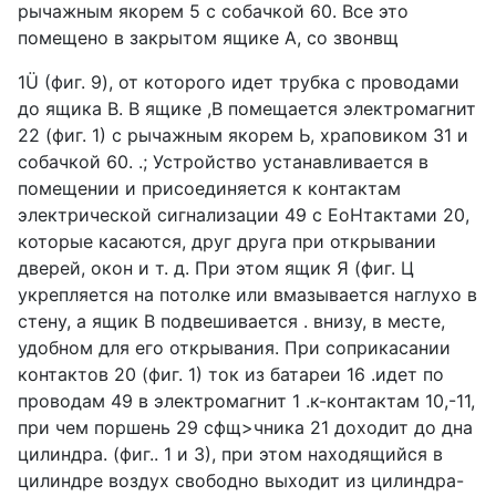
рычажным якорем 5 с собачкой 60. Все это
помещено в закрытом ящике А, со звонвщ
1Ü (фиг. 9), от которого идет трубка с проводами
до ящика В. В ящике ,В помещается электромагнит
22 (фиг. 1) с рычажным якорем Ь, храповиком 31 и
собачкой 60. .; Устройство устанавливается в
помещении и присоединяется к контактам
электрической сигнализации 49 с ЕоНтактами 20,
которые касаются, друг друга при открывании
дверей, окон и т. д. При этом ящик Я (фиг. Ц
укрепляется на потолке или вмазывается наглухо в
стену, а ящик В подвешивается . внизу, в месте,
удобном для его открывания. При соприкасании
контактов 20 (фиг. 1) ток из батареи 16 .идет по
проводам 49 в электромагнит 1 .к-контактам 10,-11,
при чем поршень 29 сфщ>чника 21 доходит дo дна
цилиндра. (фиг.. 1 и 3), при этом находящийся в
цилиндре воздух свободно выходит из цилиндра-