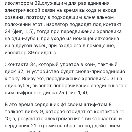
изолятором 39„служащим для раз единения
электрической связи на время выхода и входа
хозяина, поэтому в подходящим влначальном
положении этот.. изолятор подводят под контакт
34 (фиг; 1, 5), тогда при передвижении храповика
на один-зубец, при уходе из йомещенияхозяина
и.на другой зубец при входе его в помещение,
изолятор 39:сойдет с
: контакта 34, который упретса в кой-, тактный
диск 62,. и устройство будет сиова-присоединейо
к току. Внизу же, передвижение храповика.. 31 на
один зубец вызовет поворачивание соединенного.e
ним цыфрового диска 25 (фиг. 1, 4);
В это время сердечник ф1 своим штиф-том 8
толкает вилку 9, которая отойдет от контактов 11,
10; в, результате электромагнит 1 выключается, и
сердечник 21 стремится обратно под действием