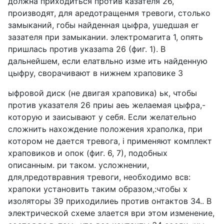
должна приходиться против казателя 26,
производят, для аредотращенмя тревоги, столько
замыканий, гобы найденная цыфра, ушедшая er
зазателя при замыкании. электромагита 1, опять
пришлась против указаma 26 (фиг. 1). В
дальнейшем, если елатвльно изме ить найденную
цыфру, сворачивают в нижнем храповике 3
ыфровой диск (не двигая храповика) ьк, чтобы
против указателя 26 приы аеь желаемая цыфра,-
которую и заисывают у себя. Если желательно
сложнить нахождение положения храполка, при
котором не дается тревога, i применяют комплект
храповиков и опок (фиг. 6, 7), подобных
описанным. ри таком. усложнении,
для,предотвравния тревоги, необходимо всв:
храпоки установить таким образом,:чтобы х
изоляторы 39 приходилиеь против онтактов 34.. В
электрической схеме злается ври этом изменение,