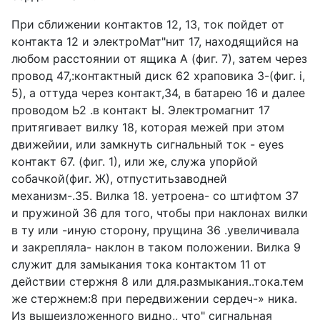
При сближении контактов 12, 13, ток пойдет от
контакта 12 и электроМат"нит 17, находящийся на
любом расстоянии от ящика А (фиг. 7), затем через
провод 47,:контактный диск 62 храповика 3-(фиг. i,
5), а оттуда через контакт,34, в батарею 16 и далее
проводом Ь2 .в контакт Ы. Электромагнит 17
притягивает вилку 18, которая межей при этом
движейии, или замкнуть сигнальный ток - eyes
контакт 67. (фиг. 1), или же, служа упорйой
собачкой(фиг. Ж), отпуститьзаводней
механизм-.35. Вилка 18. уетроена- со штифтом 37
и пружиной 36 для того, чтобы при наклонах вилки
в ту или -иную сторону, прущина 36 .увеличивала
и закрепляла- наклон в таком положении. Вилка 9
служит для замыкания тока контактом 11 от
действии стержня 8 или для.размыкания..тока.тем
же стержнем:8 при передвижении сердеч-» ника.
Из вышеизложенного видно,, что" сигнальная