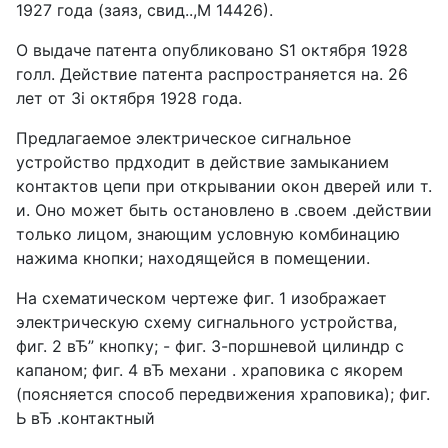
1927 года (заяз, свид..,М 14426).
О выдаче патента опубликовано S1 октября 1928
голл. Действие патента распространяется на. 26
лет от Зi октября 1928 года.
Предлагаемое электрическое сигнальное
устройство прдходит в действие замыканием
контактов цепи при открывании окон дверей или т.
и. Оно может быть остановлено в .своем .действии
только лицом, знающим условную комбинацию
нажима кнопки; находящейся в помещении.
На схематическом чертеже фиг. 1 изображает
электрическую схему сигнального устройства,
фиг. 2 вЂ” кнопку; - фиг. 3-поршневой цилиндр с
капаном; фиг. 4 вЂ механи . храповика с якорем
(поясняется способ передвижения храповика); фиг.
Ь вЂ .контактный