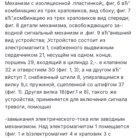
Механизм с изоляционной .пластинкой;, фиг, 6 вЂ”
комбинацию из трех храповиков, вид сбоку; фиг. 7
вЂ”,комВинацию из трех храповиков вид спереди;
фиг. 8 детали механизма, освобождающего за-:
водной сигнальный механизм и .фиг. 9 вЂ”внешний
вид устройства; ,Устройство состоит из
электромагнита 1, снабженного выдвижным
сердечником 21, несущйм на одном. конце.
поршень 29, входящий в цилиндр 2,-. e клапаном
32 и отверстием ЗО (фиг. 1, 3); а на другом вЂ”
вйступ 7, снабженный штили 8, упирзлвщимся в
вилку 9„с пружиной, сцепленной со штифтом 37
(фиг. 1). Другая вилка 18(фиг.1 и 8), такого же
устройства, применяется для включения сигнала
тревоги, помощью
-замыкания электрического-тока или заводным
механизмом. Над электромагнитом 1 помещается
(фиг. 1 и Ь)электромагнит 4 и храповик 3 с