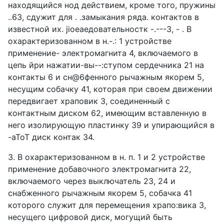
находящийся нод действием, кроме того, пружины
..63, сдужит для . .замыкания ряда. контактов в
известной их. jioeaeдовательностк -.---3, - . В
охарактеризованном в н.-.: 1 устройстве
применение- электромагнита 4, включаемого в
цепь йри нажатии-вы--:ступом сердечника 21 на
контакты 6 и сн@6фенного рычажным якорем 5,
несущим собачку 41, которая при своем движении
передвигает храповик 3, соединенный с
контактным диском 62, имеющим вставленную в
него изолирующую пластинку 39 и упирающийся в
-aToT диск контак 34.
3. В охарактеризованном в н. п. 1 и 2 устройстве
применение добавочного электромагнита 22,
включаемого через выключатель 23, 24 и
снабженного рычажным якорем 5, собачка 41
которого служит для перемещения храпо:вика 3,
несущего цифровой диск, могущий быть