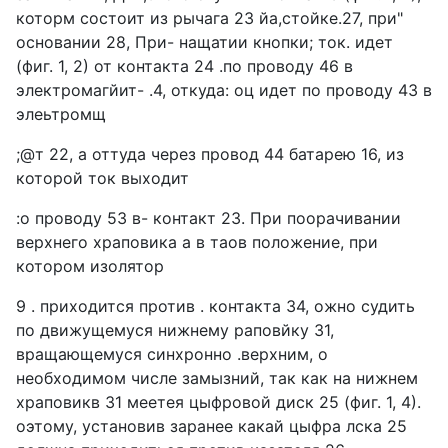
которм состоит из рычага 23 йа,стойке.27, при"
основании 28, При- нащатии кнопки; ток. идет
(фиг. 1, 2) от контакта 24 .по проводу 46 в
электромагйит- .4, откуда: оц идет по проводу 43 в
элеьтромщ
;@т 22, а оттуда через провод 44 батарею 16, из
которой ток выходит
:о проводу 53 в- контакт 23. При поорачивании
верхнего храповика а в таов положение, при
котором изолятор
9 . приходится против . контакта 34, ожно судить
по движущемуся нижнему раповйку 31,
вращающемуся синхронно .верхним, о
необходимом числе замызний, так как на нижнем
храповикв 31 меетея цыфровой диск 25 (фиг. 1, 4).
оэтому, установив заранее какай цыфра лска 25