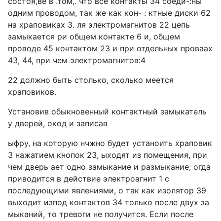
состоя,ве в .том,. что все контакты 34 соеди-:ны
одним проводом, так же как кон- : ктные диски 62
на храповиках 3. ля электромагнитов 22 цепь
замыкается ри общем контакте 6 и, общем
проводе 45 контактом 23 и при отдельных проваах
43, 44, при чем электромагнитов:4
22 должно быть столько, сколько меется
храповиков.
Установив обыкновенный контактный замыкатель
у дверей, окод и записав
ыфру, на которую нчжно будет устаноить храповик
3 нажатием кнопок 23, ыходят из помещения, при
чем дверь ает одно замыкание и размыкание; огда
приводится в действие электроагнит 1 с
последующими явлениями, о так как изолятор 39
выходит изпод контактов 34 только после двух за
мыканий, то тревоги не получится. Если после