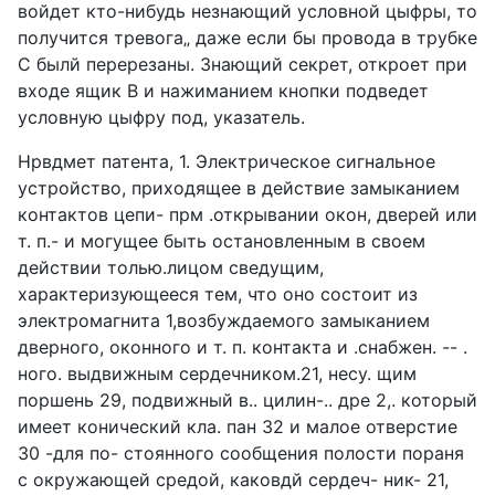
войдет кто-нибудь незнающий условной цыфры, то
получится тревога„ даже если бы провода в трубке
С былй перерезаны. Знающий секрет, откроет при
входе ящик В и нажиманием кнопки подведет
условную цыфру под, указатель.
Нрвдмет патента, 1. Электрическое сигнальное
устройство, приходящее в действие замыканием
контактов цепи- прм .открывании окон, дверей или
т. п.- и могущее быть остановленным в своем
действии толью.лицом сведущим,
характеризующееся тем, что оно состоит из
электромагнита 1,возбуждаемого замыканием
дверного, оконного и т. п. контакта и .снабжен. -- .
ного. выдвижным сердечником.21, несу. щим
поршень 29, подвижный в.. цилин-.. дре 2,. который
имеет конический кла. пан 32 и малое отверстие
30 -для по- стоянного сообщения полости пораня
с окружающей средой, каковдй сердеч- ник- 21,