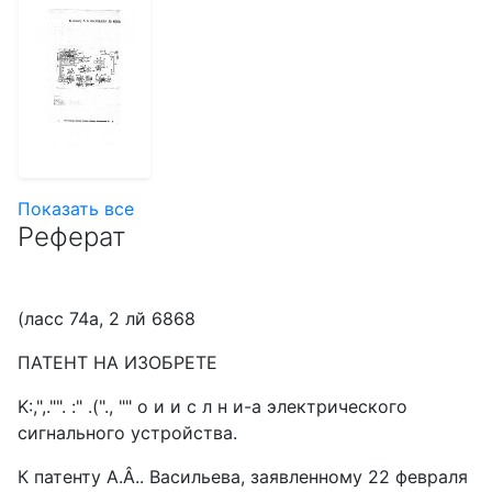
Показать все
Реферат
(ласс 74а, 2 лй 6868
ПАТЕНТ НА ИЗОБРЕТЕ
K:,",."". :" .("., "" о и и с л н и-а электрического
сигнального устройства.
К патенту A.Â.. Васильева, заявленному 22 февраля