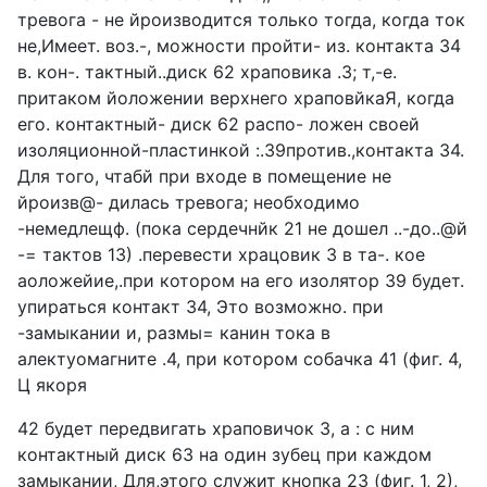
тревога - не йроизводится только тогда, когда ток
не,Имеет. воз.-, можности пройти- из. контакта 34
в. кон-. тактный..диск 62 храповика .3; т,-е.
притаком йоложении верхнего храповйкаЯ, когда
его. контактный- диск 62 распо- ложен своей
изоляционной-пластинкой :.39против.,контакта 34.
Для того, чтабй при входе в помещение не
йроизв@- дилась тревога; необходимо
-немедлещф. (пока сердечнйк 21 не дошел ..-до..@й
-= тактов 13) .перевести храцовик 3 в та-. кое
аоложейие,.при котором на его изолятор 39 будет.
упираться контакт 34, Это возможно. при
-замыкании и, размы= канин тока в
алектуомагните .4, при котором собачка 41 (фиг. 4,
Ц якоря
42 будет передвигать храповичок 3, a : с ним
контактный диск 63 на один зубец при каждом
замыкании, Для,этого служит кнопка 23 (фиг. 1, 2),