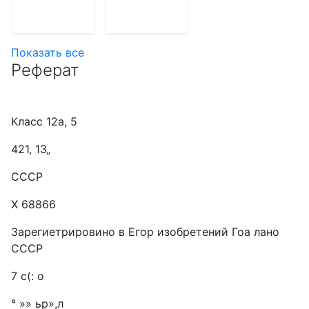
Показать все
Реферат
Класс 12а, 5
421, 13„
СССР
X 68866
3арегиетрировино в Егор изобретений Гоа лано
СССР
7 с(: о
° »» ьр»,л