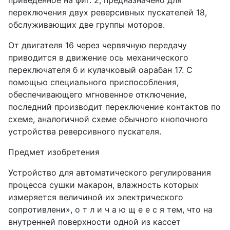
приведенное на фиг. 2, предназначено для
переключения двух реверсивных пускателей 18,
обслуживающих две группы моторов.
От двигателя 16 через червячную передачу
приводится в движение ось механического
переключателя б и кулачковый оарабан 17. С
помощью специального приспособления,
обеспечивающего мгновенное отключение,
последний производит переключение контактов по
схеме, аналогичной схеме обычного кнопочного
устройства реверсивного пускателя.
Предмет изобретения
Устройство для автоматического регулирования
процесса сушки макарон, влажность которых
измеряется величиной их электрического
сопротивлени», о т л и ч а ю щ е е с я тем, что на
внутренней поверхности одной из кассет