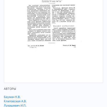
АВТОРЫ
Бауман К.В.
Клаповская А.В.
Лукашевич И.П.