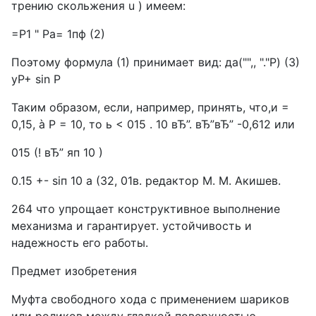
трению скольжения u ) имеем:
=Р1 " Pa= 1пф (2)
Поэтому формула (1) принимает вид: да("",, "."P) (3)
уР+ sin P
Таким образом, если, например, принять, что,и =
0,15, à P = 10, то ь < 015 . 10 вЂ”. вЂ”вЂ” -0,612 или
015 (! вЂ” яп 10 )
0.15 +- siп 10 а (32, 01в. редактор М. М. Акишев.
264 что упрощает конструктивное выполнение
механизма и гарантирует. устойчивость и
надежность его работы.
Предмет изобретения
Муфта свободного хода с применением шариков