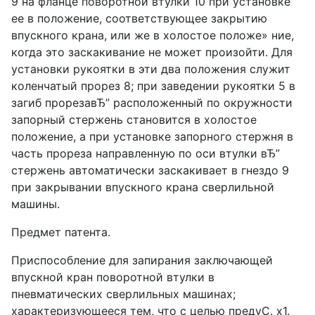
9 на фланце поворотной втулки 10 при установке
ее в положение, соответствующее закрытию
впускного крана, или же в холостое положе» ние,
когда это заскакивание не может произойти. Для
установки рукоятки в эти два положения служит
коленчатый прорез 8; при заведении рукоятки 5 в
загиб прорезавЂ” расположенный по окружности
запорный стержень становится в холостое
положение, а при установке запорного стержня в
часть прореза направленную по оси втулки вЂ”
стержень автоматически заскакивает в гнездо 9
при закрывании впускного крана сверлильной
машины.
Предмет патента.
Приспособление для запирания заключающей
впускной кран поворотной втулки в
пневматических сверлильных машинах;
характеризующееся тем, что с целью предуС. х1.