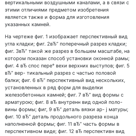
вертикальными воздушными каналами, а в связи с
этими отличиями предметом изобретения
является также и форма для изготовления
указанных камней.
На чертеже фиг. 1 изображает перспективный вид
угла кладки; фиг. 2вЂ” поперечный разрез кладки;
фиг. 3вЂ” такой же разрез в большем масштабе, на
котором показан способ установки оконной рамы;
фиг. 4 вЂ спос пере° вехи верхних выступов; фиг. 5
вЂ” вер- тикальный разрез с частью половой
балки; фиг. 6 вЂ” перспективный вид нескольких,
установленных в ряд форм для выделки
железобетонных камней; фиг. 7 вЂ” вид формы с
арматурою; фиг. 8 вЂ внутренн вид одной поло-
вины формы; фиг, 9 вЂ” деталь вязки ар- j матуры;
фиг. 10 вЂ” деталь продольного разреза конца
наполненной формы; фиг. 11 вЂ” часть формы в
перспективном виде; фиг. 12 вЂ перспективн вид