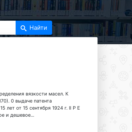
деления вязкости масел. К
170). 0 выдаче патента
 лет от 15 сентября 1924 г. Il P E
е и дешевое...