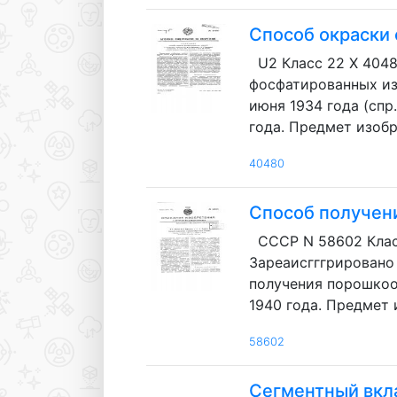
Способ окраски
U2 Класс 22 X 404
фосфатированных изд
июня 1934 года (спр
года. Предмет изобре
40480
Способ получен
СССР N 58602 Клас
Зареаисгггрировано в
получения порошкооб
1940 года. Предмет 
58602
Сегментный вкл