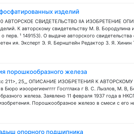
 фосфатированных изделий
80 АВТОРСКОЕ СВИДЕТЕЛЬСТВО IIA ИЗОБРЕТЕНИЕ ОПИ
елий. К авторскому свидетельству M. В. Бородулина и
. о перв. ¹ 149153). О выдаче авторского свидетельства
тен ия. Эксперт Э. Я. Бернштейн Редактор З. Я. Хинин Ти
ия порошкообразного железа
с 211>, 25,„ ОПИСАНИЕ ИЗОБРЕТЕНИЯ К АВТОРСКОМ
 Бюро иэоорегиенгггг Госгглака г В. С. Лызлов, М. В, 
разного железа. Заявлено 11 февраля 1937 года в НКСП
изобретения. Порошкообразное железо в смеси с его н
адыш опорного подшипника