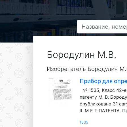
Бородулин М.В.
Изобретатель Бородулин М.
Прибор для опр
№ 1535, Класс 42-
патенту М. В. Бороду
опубликовано 31 авгу
lL M E T ПАТЕНТА. П
1535