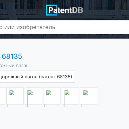
у
68135
ожный вагон