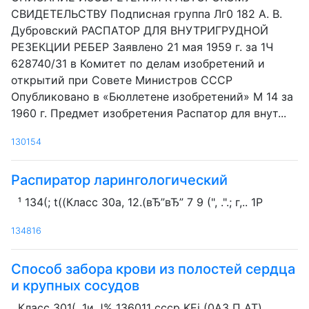
СВИДЕТЕЛЬСТВУ Подписная группа Лг0 182 А. В.
Дубровский РАСПАТОР ДЛЯ ВНУТРИГРУДНОЙ
РЕЗЕКЦИИ РЕБЕР Заявлено 21 мая 1959 г. за 1Ч
628740/31 в Комитет по делам изобретений и
открытий при Совете Министров СССР
Опубликовано в «Бюллетене изобретений» М 14 за
1960 г. Предмет изобретения Распатор для внут...
130154
Распиратор ларингологический
¹ 134(; t((Класс 30a, 12.(вЂ”вЂ” 7 9 (", .".; г,.. 1Р
134816
Способ забора крови из полостей сердца
и крупных сосудов
Класс 301(, 1и J% 136011 ссср KEi (0А3 П АТ).