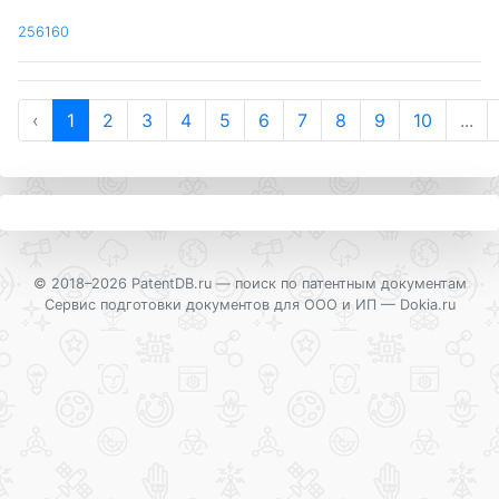
256160
‹
1
2
3
4
5
6
7
8
9
10
...
© 2018–2026 PatentDB.ru —
поиск по патентным документам
Сервис подготовки документов для ООО и ИП —
Dokia.ru