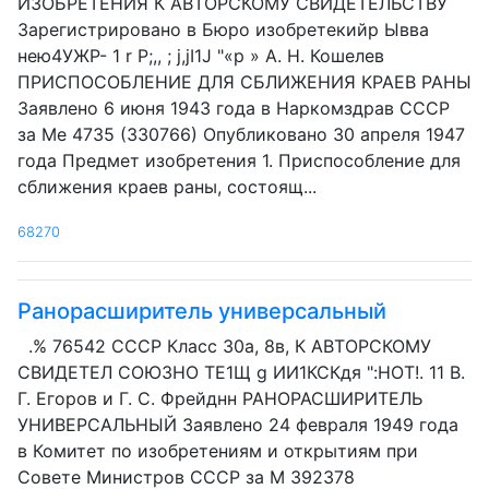
ИЗОБРЕТЕНИЯ К АВТОРСКОМУ СВИДЕТЕЛЬСТВУ
Зарегистрировано в Бюро изобретекийр Ывва
нею4УЖР- 1 r Р;,, ; j,jI1J "«р » А. Н. Кошелев
ПРИСПОСОБЛЕНИЕ ДЛЯ СБЛИЖЕНИЯ КРАЕВ РАНЫ
Заявлено 6 июня 1943 года в Наркомздрав СССР
за Ме 4735 (330766) Опубликовано 30 апреля 1947
года Предмет изобретения 1. Приспособление для
сближения краев раны, состоящ...
68270
Ранорасширитель универсальный
.% 76542 СССР Класс 30а, 8в, К АВТОРСКОМУ
СВИДЕТЕЛ СОЮЗНО ТЕ1Щ g ИИ1КСКдя ":HOT!. 11 В.
Г. Егоров и Г. С. Фрейднн РАНОРАСШИРИТЕЛЬ
УНИВЕРСАЛЬНЫЙ Заявлено 24 февраля 1949 года
в Комитет по изобретениям и открытиям при
Совете Министров СССР за М 392378