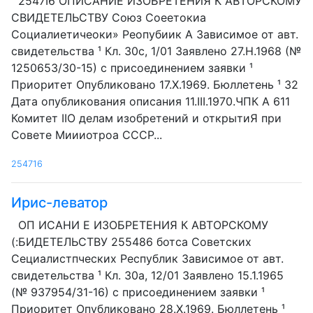
2547I6 ОПИСАНИЕ ИЗОБРЕТЕНИЯ К АВТОРСКОМУ
СВИДЕТЕЛЬСТВУ Союз Соеетокиа
Социалиетичеоки» Реопубиик A Зависимое от авт.
свидетельства ¹ Кл. 30с, 1/01 Заявлено 27.Н.1968 (№
1250653/30-15) с присоединением заявки ¹
Приоритет Опубликовано 17.Х.1969. Бюллетень ¹ 32
Дата опубликования описания 11.III.1970.ЧПК А 611
Комитет IIO делам изобретений и открытиЯ при
Совете Миииотроа СССР...
254716
Ирис-леватор
ОП ИСАНИ Е ИЗОБРЕТЕНИЯ К АВТОРСКОМУ
(:БИДЕТЕЛЬСТВУ 255486 ботса Советских
Сециалистпческих Республик Зависимое от авт.
свидетельства ¹ Кл. 30а, 12/01 Заявлено 15.1.1965
(№ 937954/31-16) с присоединением заявки ¹
Приоритет Опубликовано 28.Х.1969. Бюллетень ¹