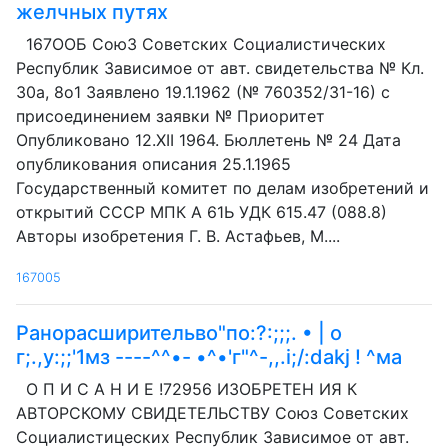
желчных путях
167ООБ СоюЗ Советских Социалистических
Республик Зависимое от авт. свидетельства № Кл.
30а, 8о1 Заявлено 19.1.1962 (№ 760352/31-16) с
присоединением заявки № Приоритет
Опубликовано 12.XII 1964. Бюллетень № 24 Дата
опубликования описания 25.1.1965
Государственный комитет по делам изобретений и
открытий СССР МПК А 61Ь УДК 615.47 (088.8)
Авторы изобретения Г. В. Астафьев, М....
167005
Ранорасширительво"по:?:;;;. • | о
г;.,у:;;'1мз ----^^•- •^•'г"^-,,.i;/:dakj ! ^ма
О П И С А Н И Е !72956 ИЗОБРЕТЕН ИЯ К
АВТОРСКОМУ СВИДЕТЕЛЬСТВУ Союз Советских
Социалистицеских Республик Зависимое от авт.