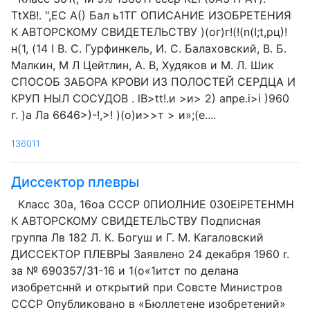
TtXB!. ",ЕС А() Бал ь1ТГ ОПИСАНИЕ ИЗОБРЕТЕНИЯ
К АВТОРСКОМУ СВИДЕТЕЛЬСТВУ )(ог)г!(!(n(I;t,рц)!
н(1, (14 I В. С. Гурфинкель, И. С. Балаховский, В. Б.
Малкин, M Л Цейтлин, А. В, Худяков и М. Л. Шик
СПОСОБ ЗАБОРА КРОВИ ИЗ ПОЛОСТЕЙ СЕРДЦА И
КРУП НЫЛ СОСУДОВ . lB>tt!.и >и> 2) апре.i>i )960
г. )а Ла 6646>)-!,>! )(о)и>>т > и»;(е....
136011
Диссектор плевры
Класс 30а, 16оа СССР 0ПИОЛНИЕ 030EiPETEHMH
К АВТОРСКОМУ СВИДЕТЕЛЬСТВУ Подписная
группа Лв 182 Л. К. Богуш и Г. М. Кагаловский
ДИССЕКТОР ПЛЕВРЫ Заявлено 24 декабря 1960 r.
за № 690357/31-16 и 1(о«1итст по делана
изобретсннй и открытий при Совсте Министров
СССР Опубликовано в «Бюллетене изобретений»