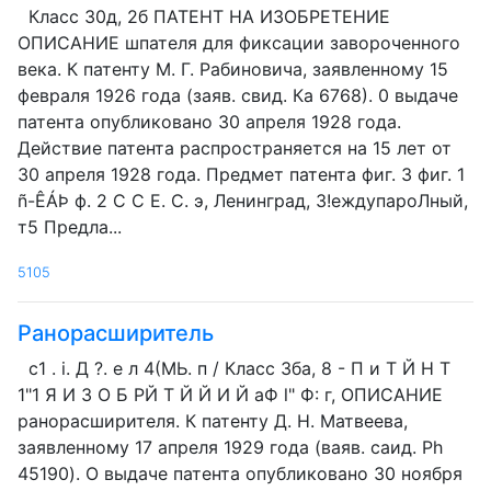
Класс 30д, 2б ПАТЕНТ HA ИЗОБРЕТЕНИЕ
ОПИСАНИЕ шпателя для фиксации завороченного
века. К патенту М. Г. Рабиновича, заявленному 15
февраля 1926 года (заяв. свид. Ка 6768). 0 выдаче
патента опубликовано 30 апреля 1928 года.
Действие патента распространяется на 15 лет от
30 апреля 1928 года. Предмет патента фиг. 3 фиг. 1
ñ-ÊÁÞ ф. 2 С С E. С. э, Ленинград, 3!еждyпapоЛный,
т5 Предла...
5105
Ранорасширитель
с1 . i. Д ?. е л 4(МЬ. п / Класс Зба, 8 - П и Т Й Н Т
1"1 Я И 3 О Б РЙ Т Й Й И Й аФ l" Ф: г, ОПИСАНИЕ
ранорасширителя. К патенту Д. Н. Матвеева,
заявленному 17 апреля 1929 года (ваяв. саид. Ph
45190). О выдаче патента опубликовано 30 ноября