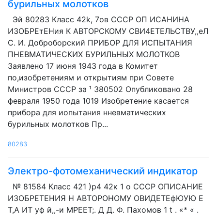
бурильных молотков
Эй 80283 Класс 42k, 7ов СССР ОП ИСАНИНА
ИЗОБРЕтЕНия К АВТОРСКОМУ СВИ4ЕТЕЛЬСТВУ,,еЛ
С. И. Доброборский ПРИБОР ДЛЯ ИСПЫТАНИЯ
ПНЕВМАТИЧЕСКИХ БУРИЛЬНЫХ МОЛОТКОВ
Заявлено 17 июня 1943 года в Комитет
по,изобретениям и открытиям при Совете
Министров СССР за ¹ 380502 Опубликовано 28
февраля 1950 года 1019 Изобретение касается
прибора для иопытания нневматических
бурильных молотков Пр...
80283
Электро-фотомеханический индикатор
№ 81584 Класс 421 )p4 42к 1 о СССР ОПИСАНИЕ
ИЗОБРЕТЕНИЯ Н АВТОРОНОМУ ОВИДЕТЕфЮУЮ Е
Т,А ИТ уф й,,-и МРЕЕТ;. Д Д. Ф. Пахомов 1 t . «* « .