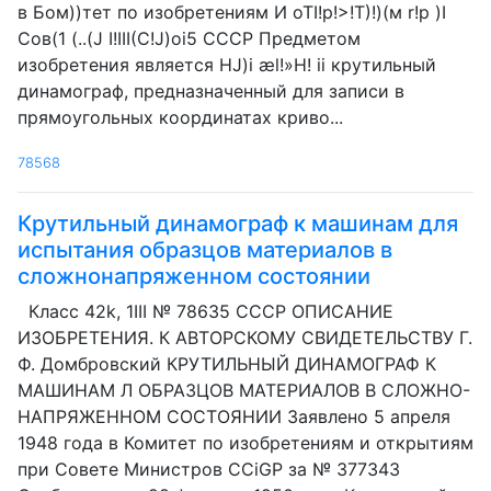
в Бом))тет по изобретениям И oTI!p!>!Т)!)(м r!p )I
Сов(1 (..(J I!III(C!J)oi5 СССР Предметом
изобретения является HJ)i æl!»H! ii крутильный
динамограф, предназначенный для записи в
прямоугольных координатах криво...
78568
Крутильный динамограф к машинам для
испытания образцов материалов в
сложнонапряженном состоянии
Класс 42k, 1III № 78635 СССР ОПИСАНИЕ
ИЗОБРЕТЕНИЯ. К АВТОРСКОМУ СВИДЕТЕЛЬСТВУ Г.
Ф. Домбровский КРУТИЛЬНЫЙ ДИНАМОГРАФ К
МАШИНАМ Л ОБРАЗЦОВ МАТЕРИАЛОВ В СЛОЖНО-
НАПРЯЖЕННОМ СОСТОЯНИИ Заявлено 5 апреля
1948 года в Комитет по изобретениям и открытиям
при Совете Министров CCiGP за № 377343