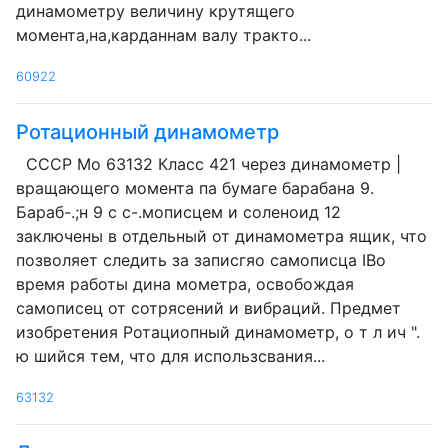
динамометру величину крутящего
момента,на,карданнам валу тракто...
60922
Ротационный динамометр
СССР Мо 63132 Класс 421 через динамометр |
вращающего момента па бумаге барабана 9.
Бараб-.;н 9 с с-.мописцем и соленоид 12
заключены в отдельный от динамометра ящик, что
позволяет следить за записгяо самописца IBo
время работы дина мометра, освобождая
самописец от сотрясений и вибраций. Предмет
изобретения Ротациопный динамометр, о т л ич ".
ю шийся тем, что для использсвания...
63132