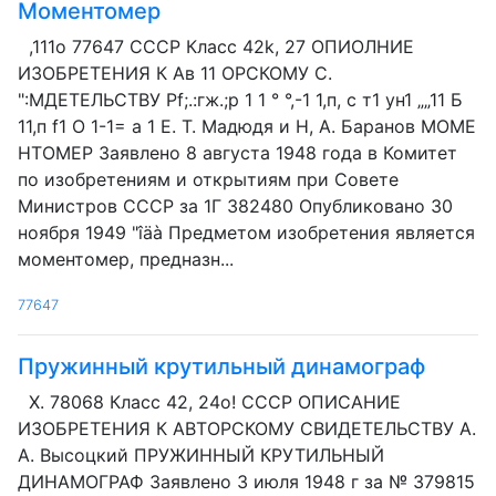
Моментомер
,111о 77647 СССР Класс 42k, 27 ОПИОЛНИЕ
ИЗОБРЕТЕНИЯ К Ав 11 ОРСКОМУ С.
":МДЕТЕЛЬСТВУ Pf;.:гж.;р 1 1 ° °,-1 1,п, с т1 ун1 „„11 Б
11,п f1 О 1-1= а 1 E. Т. Мадюдя и Н, A. Баранов MOME
HTOMEP Заявлено 8 августа 1948 года в Комитет
по изобретениям и открытиям при Совете
Министров СССР за 1Г 382480 Опубликовано 30
ноября 1949 "îäà Предметом изобретения является
моментомер, предназн...
77647
Пружинный крутильный динамограф
X. 78068 Класс 42, 24о! СССР ОПИСАНИЕ
ИЗОБРЕТЕНИЯ К АВТОРСКОМУ СВИДЕТЕЛЬСТВУ А.
А. Высоцкий ПРУЖИННЫЙ КРУТИЛЬНЫЙ
ДИНАМОГРАФ Заявлено 3 июля 1948 г за № 379815