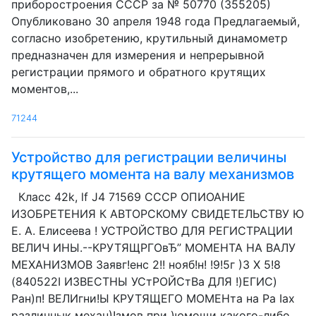
приборостроения СССР за № 50770 (355205)
Опубликовано 30 апреля 1948 года Предлагаемый,
согласно изобретению, крутильный динамометр
предназначен для измерения и непрерывной
регистрации прямого и обратного крутящих
моментов,...
71244
Устройство для регистрации величины
крутящего момента на валу механизмов
Класс 42k, lf J4 71569 СССР ОПИОАНИЕ
ИЗОБРЕТЕНИЯ К АВТОРСКОМУ СВИДЕТЕЛЬСТВУ Ю
Е. А. Елисеева ! УСТРОЙСТВО ДЛЯ РЕГИСТРАЦИИ
ВЕЛИЧ ИНЫ.--КРУТЯЩРГОвЂ” МОМЕНТА НА ВАЛУ
МЕХАНИЗМОВ Заявг!енс 2!! нояб!н! !9!5г )3 X 5!8
(840522I ИЗВЕСТНЫ УСтРОЙСтВа ДЛЯ !)ЕГИС)
Ран)п! ВЕЛИгни!Ы КРУТЯЩЕГО МОМЕНта на Pa Iax
различнык механ)!змов при )юмощи какого-либо