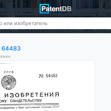
у
64483
важин