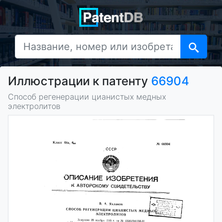
Иллюстрации к патенту
66904
Способ регенерации цианистых медных
электролитов