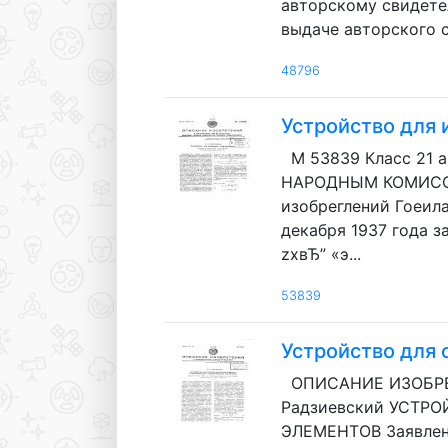
авторскому свидетел
выдаче авторского с
48796
Устройство для
М 53839 Класс 21
НАРОДНЫМ КОМИСС
изобреглений Гоеила
декабря 1937 года за
zxвЂ” «э...
53839
Устройство для 
ОПИСАНИЕ ИЗОБРЕТЕ
Радзиевский УСТР
ЭЛЕМЕНТОВ Заявлено