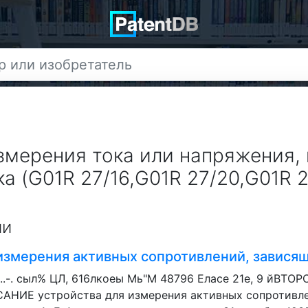
измерения тока или напряжения,
а (G01R 27/16,G01R 27/20,G01R 
ии
измерения активных сопротивлений, зависящ
,...-. сыл% ЦЛ, 616лкоеы Мь"М 48796 Еласе 21е, 9 йВ
ИЕ устройства для измерения активных сопротивлени