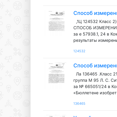
Способ измерени
,1Ц 124532 Класс 
СПОСОБ ИЗМЕРЕНИЯ
за е 57938.1, 24 в 
результаты измерени
124532
Способ измерен
Ла 136465 .Класс 
группа М 95 Л. С. 
за № 665051/24 в К
«Бюллетене изобрете
136465