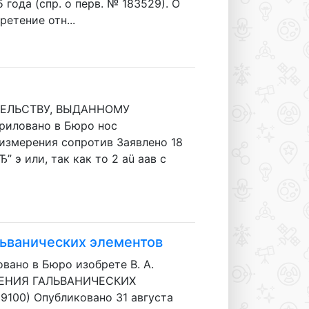
года (спр. о перв. № 183529). О
етение отн...
ТЕЛЬСТВУ, ВЫДАННОМУ
ловано в Бюро нос
я измерения сопротив Заявлено 18
” э или, так как то 2 aü аав с
льванических элементов
о в Бюро изобрете В. А.
ЛЕНИЯ ГАЛЬВАНИЧЕСКИХ
9100) Опубликовано 31 августа