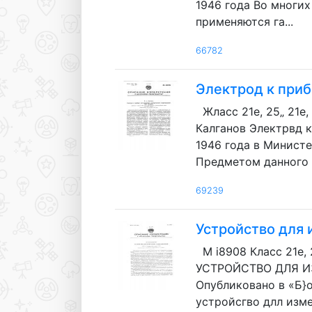
1946 года Во многих
применяются га...
66782
Электрод к приб
Жласс 21е, 25„ 21
Калганов Электрвд к
1946 года в Минист
Предметом данного и
69239
Устройство для
М i8908 Класс 21е
УСТРОЙСТВО ДЛЯ ИЗ
Опубликовано в «Б}о
устройсгво длл изме