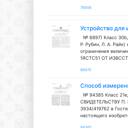
78908
Устройство для
№ 8897) Класс 30b,
P. Рубин, Л. A. Райк
ограничения величин
1ЯСТС51 OT ИЗВССТНЫ
88975
Способ измерен
№ 94385 Класс 21е, 
СВИДЕТЕЛЬСТВУ П. 
3934/419762 в Гост
настоящего изобрет
94385