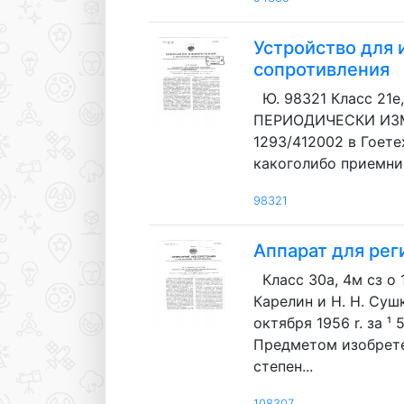
Устройство для
сопротивления
Ю. 98321 Класс 21
ПЕРИОДИЧЕСКИ ИЗМ
1293/412002 в Гоет
какоголибо приемни
98321
Аппарат для ре
Класс 30а, 4м сз 
Карелин и Н. Н. С
октября 1956 r. за 
Предметом изобрете
степен...
108307