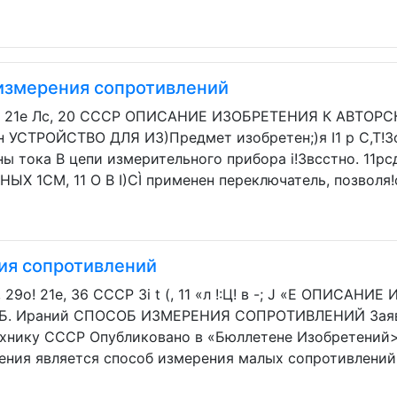
 измерения сопротивлений
 21е Лс, 20 СССР ОПИСАНИЕ ИЗОБРЕТЕНИЯ К АВТОРСКО
) н УСТРОЙСТВО ДЛЯ ИЗ)Предмет изобретен;)я I1 p C,T!3
ы тока В цепи измерительного прибора i!3всстно. 11рсд
Х 1СМ, 11 О В I)CÌ применен переключатель, позволя!о
ия сопротивлений
29о! 21е, 36 СССР 3i t (, 11 «л !:Ц! в -; J «Е ОПИСА
Б. Ираний СПОСОБ ИЗМЕРЕНИЯ СОПРОТИВЛЕНИЙ Заявлен
ехнику СССР Опубликовано в «Бюллетене Изобретений>:
ения является способ измерения малых сопротивлений