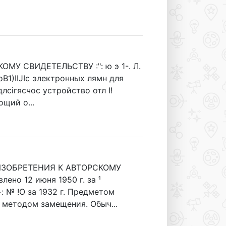
МУ СВИДЕТЕЛЬСТВУ :": ю э 1-. Л.
oB1)IIJIc электронных лямн для
лciгясчос устройство отл I!
щий о...
НИЕ ИЗОБРЕТЕНИЯ К АВТОРСКОМУ
о 12 июня 1950 г. за ¹
 № !О за 1932 г. Предметом
 методом замещения. Обыч...