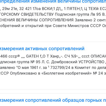
 определения изменения величины сопротив
 29м 21е, 32 421 17оа ВСКИ;1 Д1,„ 1 ПЯТЕН;1, Ц ТЕХ!й E
ОРСКОМУ СВИДЕТЕЛЬСТВУ Подписная группа Лв 95 В.
ЕНИЯ ВЕЛИЧИНЫ СОПРОТИВЛЕНИЯ Заявлено 2 сентября
зобретений и открытий при Совете Министров СССР Оп
 измерения активных сопротивлений
43466 ссср® „,„ GATEH f„O Т Ханр„-. СЧ %9-„, сcct О
дписная группа № 95 Л. С. Домбровский УСТРОЙСТ
лено "О мая 1961 г. за ¹ 732799/24 в Комитет по дел
СР Опубликовано в «Бюллетене изобретений» № 24 за 1
измерения сопротивлений образцов горных 