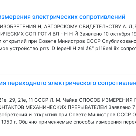
 измерения электрических сопротивлений
ИЗОБРЕТЕНИЯ Н, АВТОРСКОМУ СВИДЕТЕЛЬСТВУ A. Л.,
ЕСКИХ СОП РОТИ ВЛ г Н H Й Заявлено 10 октября 195
и открытий при Совете Министров СССР Опубликовано 
ое устройство prrs ID IepeHIIH zel â€” p119eel iix сопрот
ия переходного электрического сопротивлен
 21е, 29, 21е, 11 СССР Л. М. Чайка СПОСОБ ИЗМЕРЕ
ТАКТОВ МЕХАНИЧЕСКИХ ПРЕРЫВАТЕЛЕИ Заявлено 7 мая
изобретений и открытий при Совете Министров СССР О
а 1959 г. Обычно применяемые способы измерения перех