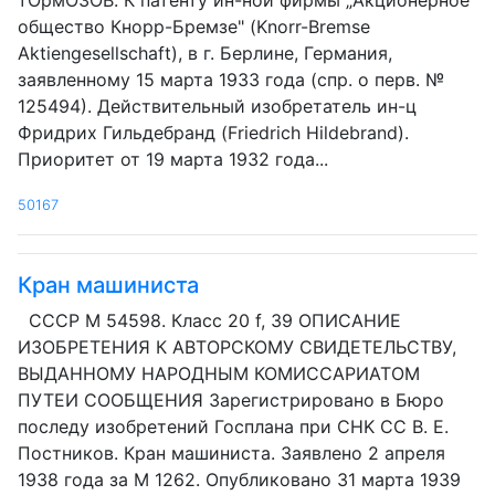
тОрмОЗОВ. К патенту ин-ной фирмы „Акционерное
общество Кнорр-Бремзе" (Knorr-Bremse
Aktiengesellschaft), в г. Берлине, Германия,
заявленному 15 марта 1933 года (спр. о перв. №
125494). Действительный изобретатель ин-ц
Фридрих Гильдебранд (Friedrich Hildebrand).
Приоритет от 19 марта 1932 года...
50167
Кран машиниста
CCCP М 54598. Класс 20 f, 39 ОПИСАНИЕ
ИЗОБРЕТЕНИЯ К АВТОРСКОМУ СВИДЕТЕЛЬСТВУ,
ВЫДАННОМУ НАРОДНЫМ КОМИССАРИАТОМ
ПУТЕИ СООБЩЕНИЯ Зарегистрировано в Бюро
последу изобретений Госплана при CHK СС В. E.
Постников. Кран машиниста. Заявлено 2 апреля
1938 года за М 1262. Опубликовано 31 марта 1939