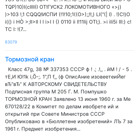
TQP)10)I(cIIII(I ОТ!ГУСК2 ЛОКОМОТИВНОГО «>j)
)>103 !,1 CQQQ!ИСПИ (!1!10;1((О>);;!!,) LI("(| I) . !)С!)О
i(() i HÒ >;II>II I I i>I I () 0110 ii I!11lij OTI;). >i ili5i Ill:) с!
ТС I: !(7...
83079
Тормозной кран
Класс 47g, 38 № 337353 СССР ф ! .; .!,, . йМ ! / - 5 .
тЕ,И Ю!1k i,Õ-;. 1",П f,, (ф ОписАние изовеетеиЙег
вЂ”вЂ” К АВТОРСКОМУ СВИДЕТЕЛЬСТВУ
Подписная группа М 205 Г. М. Помпушко
ТОРМОЗНОЙ КРАН Заявлено 13 июня 1960 г. за Ме
670128/22 в Комитет по делам ивобрете ий и
открытий при Совете Министров СССР
Опубликовано в «Бюллетене изобретений» ЛЪ 7 за
1961 r. Предмет изобретения...