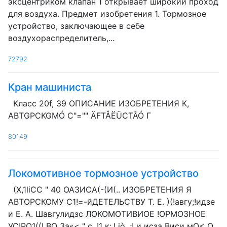
эксцентриком клапан 1 открывает широкий проход
для воздуха. Предмет изобретения 1. Тормозное
устройство, заключающее в себе
воздухораспределитель,...
72792
Кран машиниста
Класс 20f, 39 ОПИСАНИЕ ИЗОБРЕТЕНИЯ К,
ABTGPCKGMÓ C"="" ÄFTÅËÜCTÂÓ Г
80149
Локомотивное тормозное устройство
(X,1liCC " 40 ОАЗИСА(-(И(.. ИЗОБРЕТЕНИЯ Я
АВТОРСКОМУ С1!=-йДЕТЕЛЬСТВУ T. Е. )(!авгу;!идзе
и E. А. Шавгулидзс ЛОКОМОТИВИОЕ !ОРМОЗНОЕ
УС!РО1((! ВО За«< " с. !1 к:.! iò .;! и исза Виси мО< О