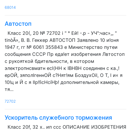
68014
Автостоп
Класс 20(, 20 № 72702 i " ° Ей! -.p - УЧ":час»,„ "
tinòÃ», В. В. Геккер АВТОСТОП Заявлено 10 и!оня
1947 г, гг № 6061 355843 е Министерство путеи
сообщения СССР Пр еда!ет изобретения Лвтостоп
с рукояткой бдительности, в котором
электропнсвматн ecl(HH к IBHBH соединен с ка.,!
ерОЙ, зяполlгеннОЙ с?Нят!ям БоздухОil, О T, l и« я
10!ц и Й с я Ilp!!ìcHcíHþ! дополнительной камеры,
тя...
72702
Ускоритель служебного торможения
Класс 20f, 32 x.. ип ссс ОПИСАНИЕ ИЗОБРЕТЕНИЯ