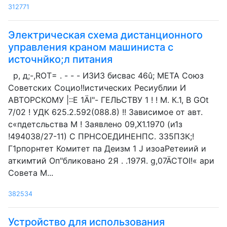
312771
Электрическая схема дистанционного
управления краном машиниста с
источнйко;л питания
р, д;-,ROT= . - - - ИЗИЗ бисвас 46û; МЕТА Союз
Советских Социо!!истических Ресиублии И
АВТОРСКОМУ |::E 1ÄI"- ГЕЛЬСТВУ 1 ! ! M. К.1, В GOt
7/02 ! УДК 625.2.592(088.8) !! Зависимое от авт.
с«пдетсльства М ! Заявлено 09,Х1.1970 (и1з
!494038/27-11) С ПРНСОЕДИНЕНПС. 335ПЗК;!
Г1рпорнтет Комитет па Деизм 1 J изоаРетеиий и
аткимтий Оп"бликовано 2Я . .197Я. g,07ÄCTOI!« ари
Совета М...
382534
Устройство для использования