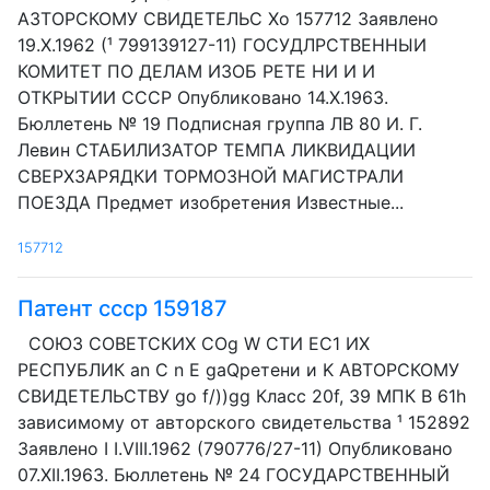
АЗТОРСКОМУ СВИДЕТЕЛЬС Хо 157712 Заявлено
19.Х.1962 (¹ 799139127-11) ГОСУДЛРСТВЕННЫИ
КОМИТЕТ ПО ДЕЛАМ ИЗОБ РЕТЕ НИ И И
ОТКРЫТИИ СССР Опубликовано 14.Х.1963.
Бюллетень № 19 Подписная группа ЛВ 80 И. Г.
Левин СТАБИЛИЗАТОР ТЕМПА ЛИКВИДАЦИИ
СВЕРХЗАРЯДКИ ТОРМОЗНОЙ МАГИСТРАЛИ
ПОЕЗДА Предмет изобретения Известные...
157712
Патент ссср 159187
СОЮЗ СОВЕТСКИХ COg W CTИ ЕС1 ИХ
РЕСПУБЛИК an C n E gaQретени и K АВТОРСКОМУ
СВИДЕТЕЛЬСТВУ go f/))gg Класс 20f, 39 МПК В 61h
зависимому от авторского свидетельства ¹ 152892
Заявлено I I.VIII.1962 (790776/27-11) Опубликовано
07.XII.1963. Бюллетень № 24 ГОСУДАРСТВЕННЫЙ