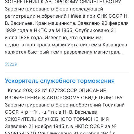
ЗС1БРЕТЕНИЛ К АВТОРСКОМУ СВИДЕТЕЛЬСТВУ
Зарегистрировано в Бюро последующей
регистрации и сбретений l îñïëàíà при СНК СССР Н.
В. Васильев. Кран машиниста. Заявлено 90 февраля
1939 года в НКПС за М 1855. Опубликовано 31
июля 1939 года. Известно, что одним из
недостатков крана машиниста системы Казанцева
является быстрый темп разрежения магистрал...
55229
Ускоритель служебного торможения
Класс 203, 32 № 67728СССР ОПИСАНИЕ
ИЗОБРЕТЕНИЯ К АВТОРСКОМУ СВИДЕТЕЛЬСТВУ
Зарегистрировано в Бюро ивобретений Госиланй
СССР. « р --1: . -ц " n t в Н. В. Васильев
УСКОРИТЕЛЬ СЛУЖЕБНОГО ТОРМО)КЕНИЯ
Заявлено 21 ноября 1945 г. в НКПС СССР за №
5208(341371) Опубликовано 31 декабря 194á г.