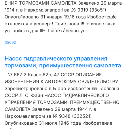
ЕНИЯ ТОРМОЗАМИ САМОЛЕТА Заявлено 29 марта
1914 г. в Нарком:.впапро;! ва .Х: 9319 (33о5")
Опуогв1ковапо 31 января 19.16 го:,а Изобретсш!е
относится к усовер-! Пеиствова I!! Io известных
устройств для IIHLLìàòè÷åñêàãо уп...
65692
Насос гидравлического управления
тормозами, преимущественно самолета
№ 667 2 Класс 62b, 47 СССР ОПИОАНИЕ
ИЗОБРЕТЕНИЯ К АВТОРСКОМУ СВИДЕТЕЛЬСТВУ
3арееиегрнровано в Б оро изобретенлй Госллана
СССР Л. С. Файн НАСОС ГИДРАВЛИЧЕСКОГО
УПРАВЛЕНИЯ ТОРМОЗАМИ, ПРЕИМУЩЕСТВЕННО
САМОЛЕТА Заявлено 29 марта 1944 г. в
Наркомавиапром за № 9348 (332521)
Опубликовано 31 июля 1946 года Изобретение