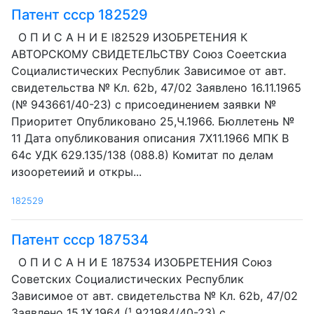
Патент ссср 182529
О П И C А Н И Е l82529 ИЗОБРЕТЕНИЯ К
АВТОРСКОМУ СВИДЕТЕЛЬСТВУ Союз Соеетскиа
Социалистических Республик Зависимое от авт.
свидетельства № Кл. 62b, 47/02 Заявлено 16.11.1965
(№ 943661/40-23) с присоединением заявки №
Приоритет Опубликовано 25,Ч.1966. Бюллетень №
11 Дата опубликования описания 7Х11.1966 МПК В
64с УДК 629.135/138 (088.8) Комитат по делам
изооретеиий и откры...
182529
Патент ссср 187534
О П И С А Н И Е 187534 ИЗОБРЕТЕНИЯ Союз
Советских Социалистических Республик
Зависимое от авт. свидетельства № Кл. 62b, 47/02
Заявлено 15.1Х.1964 (¹ 921984/40-23) с