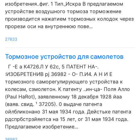
изобретения..фиг. 1 Тип.,Искра В предлагаемом
устройстве воздушного тормоза торможение
производится нажатием тормозных колодок через
прорези оси на внутреннюю пове...
27833
Тормозное устройство для самолетов
Г -Е а К4726.Л У 62с, 5 ПАТЕНТ НА-.
:ИЗОБРЕТЕНИВ pj 36982 - О- П.И4. А Н И Е
тормозного саморегулирующего устройства к
колесам, сзмолетон. К патенту ..ин-ца- Поля Алло
(Paul HaRot), заявленному 18 декабря 1928 йаа
(ваяв. свид. ¹ 37205). 0 выдаче патента
ойлбликонано 31 мая 1934 года. Дейстьке патента
рдспрбстрзйяетса на 15 лет, ог 31 мая 1934 года.
Предлагаемое изобретение...
36982