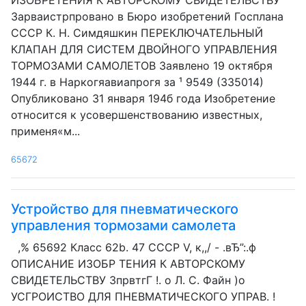
ИЗОБРЕТЕНИЯ К АВТОРСКОМУ СВИДЕТЕЛЬСТВУ
Зарваистрпровано в Бюро изобретений Госплана
СССР К. Н. Симдяшкин ПЕРЕКЛЮЧАТЕЛЬНЫЙ
КЛАПАН ДЛЯ СИСТЕМ ДВОЙНОГО УПРАВЛЕНИЯ
ТОРМОЗАМИ САМОЛЕТОВ Заявлено 19 октября
1944 г. в Наркогяавиапрогя за ¹ 9549 (335014)
Опубликовано 31 января 194б года Изобретение
относится к усовершенствованию известных,
применя«м...
65672
Устройство для пневматического
управления тормозами самолета
,% 65692 Класс 62b. 47 СССР V, к,,/ - .вЂ”:.ф
ОПИСАНИЕ ИЗОБР ТЕНИЯ К АВТОРСКОМУ
СВИДЕТЕЛЬСТВУ ЗпрвтгГ !. о Л. С. Файн )о
УСГРОИСТВО ДЛЯ ПНЕВМАТИЧЕСКОГО УПРАВ. !