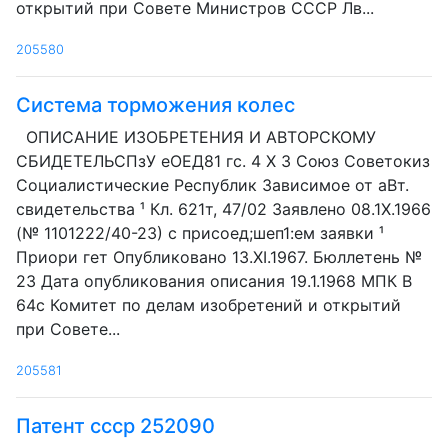
открытий при Совете Министров СССР Лв...
205580
Система торможения колес
ОПИСАНИЕ ИЗОБРЕТЕНИЯ И АВТОРСКОМУ
СБИДЕТЕЛЬСПзУ еОЕД81 гс. 4 Х 3 Союз Советокиз
Социалистические Республик Зависимое от аВт.
свидетельства ¹ Кл. 621т, 47/02 Заявлено 08.1Х.1966
(№ 1101222/40-23) с присоед;шеп1:ем заявки ¹
Приори гет Опубликовано 13.XI.1967. Бюллетень №
23 Дата опубликования описания 19.1.1968 МПК В
64с Комитет по делам изобретений и открытий
при Совете...
205581
Патент ссср 252090