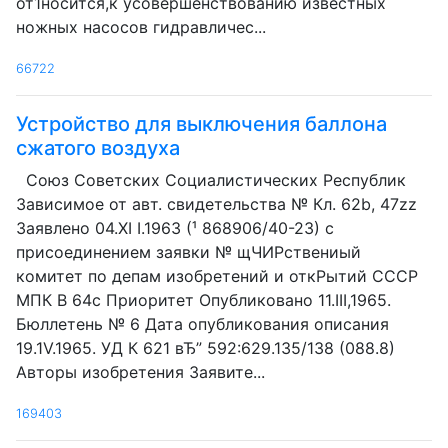
от1носится,к усовершенствованию известных
ножных насосов гидравличес...
66722
Устройство для выключения баллона
сжатого воздуха
Союз Советских Социалистических Республик
Зависимое от авт. свидетельства № Кл. 62b, 47zz
Заявлено 04.XI I.1963 (¹ 868906/40-23) с
присоединением заявки № щЧИРствениый
комитет по депам изобретений и откРытий СССР
МПК В 64с Приоритет Опубликовано 11.III,1965.
Бюллетень № 6 Дата опубликования описания
19.1V.1965. УД К 621 вЂ” 592:629.135/138 (088.8)
Авторы изобретения Заявите...
169403