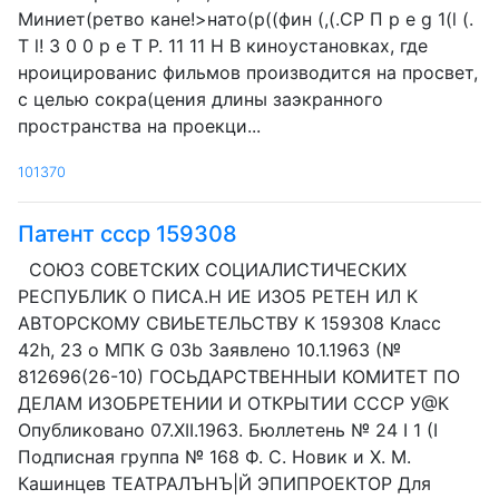
Миниет(ретво кане!>нато(р((фин (,(.СР П р е g 1(l (.
Т l! 3 0 0 р е T P. 11 11 H В киноустановках, где
нроицированис фильмов производится на просвет,
с целью сокра(цения длины заэкранного
пространства на проекци...
101370
Патент ссср 159308
СОЮЗ СОВЕТСКИХ СОЦИАЛИСТИЧЕСКИХ
РЕСПУБЛИК О ПИСА.Н ИЕ ИЗО5 РЕТЕН ИЛ К
АВТОРСКОМУ СВИЬЕТЕЛЬСТВУ К 159308 Класс
42h, 23 о МПК G 03b Заявлено 10.1.1963 (№
812696(26-10) ГОСЬДАРСТВЕННЫИ КОМИТЕТ ПО
ДЕЛАМ ИЗОБРЕТЕНИИ И ОТКРЫТИИ СССР У@К
Опубликовано 07.XII.1963. Бюллетень № 24 I 1 (I
Подписная группа № 168 Ф. С. Новик и X. М.
Кашинцев ТЕАТРАЛЪНЪ|Й ЭПИПРОЕКТОР Для