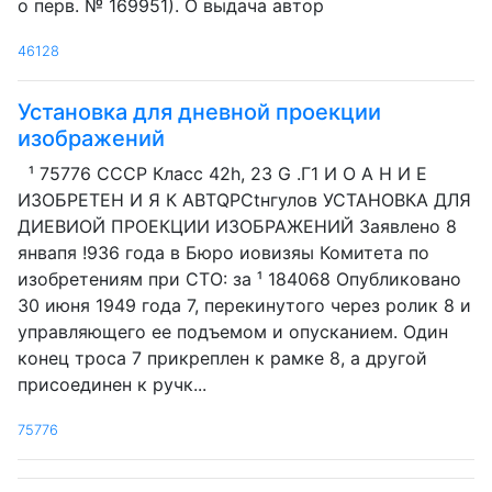
о перв. № 169951). О выдача автор
46128
Установка для дневной проекции
изображений
¹ 75776 СССР Класс 42h, 23 G .Г1 И О А Н И Е
ИЗОБРЕТЕН И Я К ABTQPCtнгулов УСТАНОВКА ДЛЯ
ДИЕВИОЙ ПРОЕКЦИИ ИЗОБРАЖЕНИЙ Заявлено 8
янвапя !936 года в Бюро иовизяы Комитета по
изобретениям при СТО: за ¹ 184068 Опубликовано
30 июня 1949 года 7, перекинутого через ролик 8 и
управляющего ее подъемом и опусканием. Один
конец троса 7 прикреплен к рамке 8, а другой
присоединен к ручк...
75776