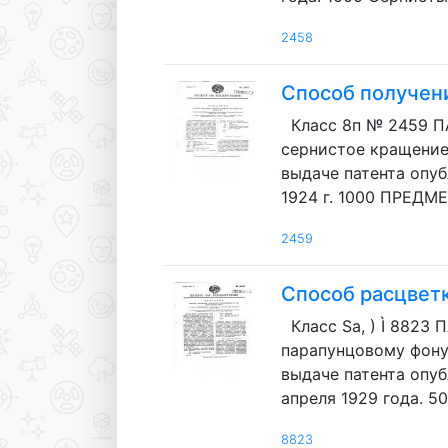
2458
Способ получен
Класс 8п № 2459 П
сернистое кращение. 
выдаче патента опуб
1924 г. 1000 ПРЕДME
2459
Способ расцвет
Класс Sa, ) Ì 882
парапунцовому фону.
выдаче патента опуб
апреля 1929 года. 500
8823