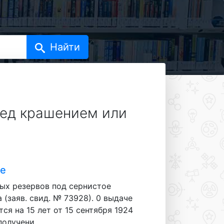
ред крашением или
ие
х резервов под сернистое
 (заяв. свид. № 73928). 0 выдаче
ся на 15 лет от 15 сентября 1924
олучени...