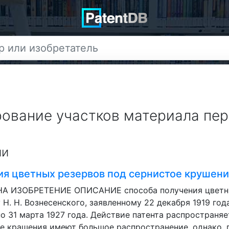
рование участков материала пе
ии
ия цветных резервов под сернистое крушен
HA ИЗОБРЕТЕНИЕ ОПИСАНИЕ способа получения цветны
 Н. Н. Вознесенского, заявленному 22 декабря 1919 года
о 31 марта 1927 года. Действие патента распространяет
е крашения имеют большое распространение, однако, п