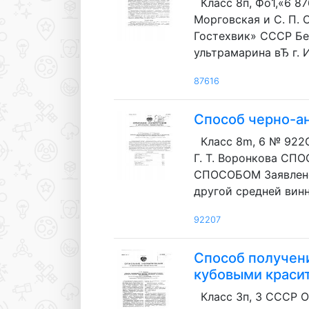
Класс 8п, Фо1,«6 
Морговская и С. П.
Гостехвик» СССР Беле
ультрамарина вЂ г. 
87616
Способ черно-ан
Класс 8m, 6 № 922
Г. T. Воронкова 
СПОСОБОМ Заявлено 
другой средней винн
92207
Способ получени
кубовыми краси
Класс Зп, 3 СССР