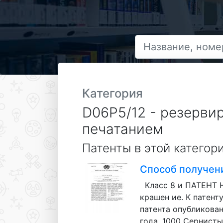
Категория
D06P5/12 - резерви
печатанием
Патенты в этой категор
Способ получен
Класс 8 и ПАТЕНТ 
крашен ие. К патенту
патента опубликован
года. 1000 Сернисты