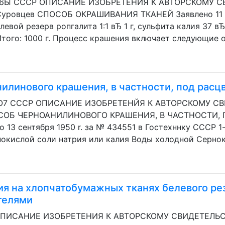
876Ы СССР ОПИСАНИЕ ИЗОБРЕТЕНИЯ К АВТОРСКОМУ СВИД
 Суровцев СПОСОБ ОКРАШИВАНИЯ ТКАНЕЙ Заявлено 11 ма
вой резерв ропгалита 1:1 вЂ 1 г, сульфита калия 37 вЂ 
Итого: 1000 г. Процесс крашения включает следующие оп
илинового крашения, в частности, под рас
О7 СССР ОПИСАНИЕ ИЗОБРЕТЕНЙЯ К АВТОРСКОМУ СВИД
СПОСОБ ЧЕРНОАНИЛИНОВОГО КРАШЕНИЯ, В ЧАСТНОСТИ,
13 сентября 1950 r. за № 434551 в Гостехннку СССР 1
окислой соли натрия или калия Воды холодной Серноки
я на хлопчатобумажных тканях белевого ре
телями
 ОПИСАНИЕ ИЗОБРЕТЕНИЯ К АВТОРСКОМУ СВИДЕТЕЛЬСТ