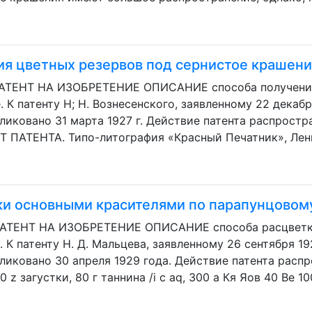
ия цветных резервов под сернистое крашен
АТЕНТ НА ИЗОБРЕТЕНИЕ ОПИСАНИЕ способа получения
К патенту Н; Н. Вознесенского, заявленному 22 декабря 
ликовано 31 марта 1927 г. Действие патента распростра
T ПАТЕНТА. Типо-литография «Красный Печатник», Лени
ки основными красителями по парапунцовом
3 ПАТЕНТ HA ИЗОБРЕТЕНИЕ ОПИСАНИЕ способа расцветк
 К патенту Н. Д. Мальцева, заявленному 26 сентября 19
ликовано 30 апреля 1929 года. Действие патента распр
 z загустки, 80 г таннина /i с aq, 300 а Кя Яов 40 Be 100