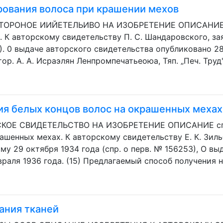
рования волоса при крашении мехов
 АВТОРОНОЕ ИИЙЕТЕЛЬИВО НА ИЗОБРЕТЕНИЕ ОПИСАНИЕ 
 К авторскому свидетельству П. С. Шандаровского, за
5). 0 выдаче авторского свидетельства опубликовано 28 
. А. А. Исраэлян Ленпромпечатьеоюа, Тяп. „Печ. Труд".
ия белых концов волос на окрашенных мехах
СКОЕ СВИДЕТЕЛЬСТВО НА ИЗОБРЕТЕНИЕ ОПИСАНИЕ спо
ашенных мехах. К авторскому свидетельству Е. К. Зильбе
му 29 октября 1934 года (спр. о перв. № 156253), О в
раля 1936 года. (15) Предлагаемый способ получения н
ания тканей