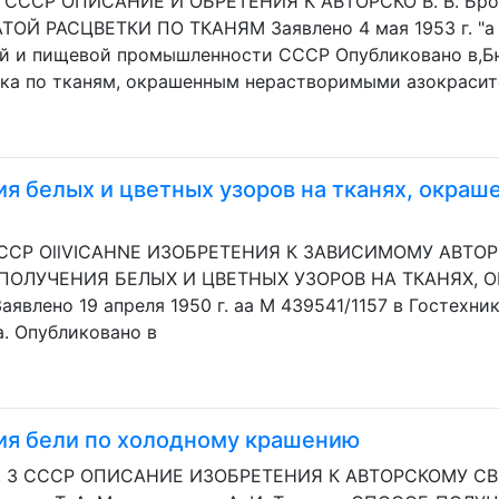
1 СССР ОПИСАНИЕ И ОБРЕТЕНИЯ К АВТОРСКО В. В. Бро
Й РАСЦВЕТКИ ПО ТКАНЯМ Заявлено 4 мая 1953 г. "a М
й и пищевой промышленности СССР Опубликовано в,Бюл
тка по тканям, окрашенным нерастворимыми азокрасите
я белых и цветных узоров на тканях, окра
 СССР OllVICAHNE ИЗОБРЕТЕНИЯ К ЗАВИСИМОМУ АВТО
 ПОЛУЧЕНИЯ БЕЛЫХ И ЦВЕТНЫХ УЗОРОВ НА ТКАНЯХ
влено 19 апреля 1950 г. аа М 439541/1157 в Гостехни
а. Опубликовано в
ия бели по холодному крашению
п, 3 СССР ОПИСАНИЕ ИЗОБРЕТЕНИЯ К АВТОРСКОМУ СВИД