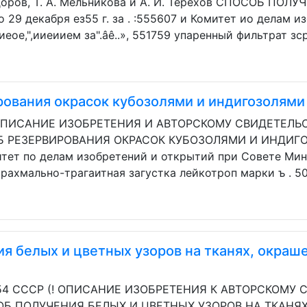
идоров, T. А. Мельникова и А. И. Терехов СПОСОБ П
9 декабря ез55 г. за . :555607 и Комитет ио делам и
ое,",ииеиием за".âê..», 551759 упаренный фильтрат зср
ования окрасок кубозолями и индигозолями
ОПИСАНИЕ ИЗОБРЕТЕНИЯ И АВТОРСКОМУ СВИДЕТЕЛЬСТВУ
Б РЕЗЕРВИРОВАНИЯ ОКРАСОК КУБОЗОЛЯМИ И ИНДИГОЗ
омитет по делам изобретений и открытий при Совете М
крахмально-трагаитная загустка лейкотроп марки ъ . 50 
я белых и цветных узоров на тканях, окра
454 СССР (! ОПИСАНИЕ ИЗОБРЕТЕНИЯ К АВТОРСКОМУ СВ
СОБ ПОЛУЧЕНИЯ БЕЛЫХ И ЦВЕТНЫХ УЗОРОВ НА ТКАН