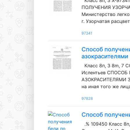
Класс 8п, 3 X-9734
ПОЛУЧЕНИЯ УЗОРЧАТО
Министерство легко
г. Узорчатая расцве
97341
Способ получени
азокрасителями
Класс 8п, 3 8m, 7
Ислентьев СПОСОБ
АЗОКРАСИТЕЛЯМИ Зая
на иная того же лиц
97828
Способ получен
.% 109450 Класс 8