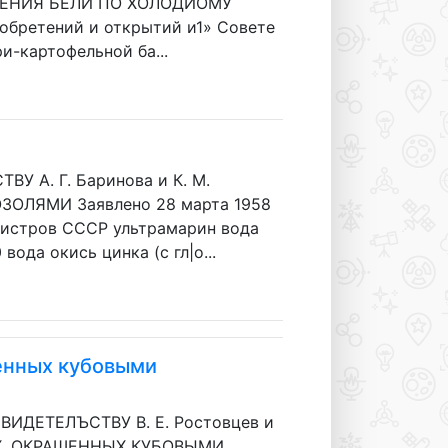
ОЛУЧЕНИЯ БЕЛИ ПО ХОЛОДИОМУ
зобретений и открытий и1» Совете
и-картофельной ба...
 А. Г. Баринова и К. М.
ОЛЯМИ Заявлено 28 марта 1958
инистров СССР ультрамарин вода
вода окись цинка (с гл|о...
шенных кубовыми
ИДЕТЕЛЪСТВУ В. Е. Ростовцев и
ЯХ, ОКРАШЕННЫХ КУБОВЫМИ