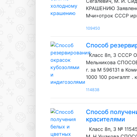
Сегалевич, М. И. С
КРАШЕНИЮ Заявлено 2
Мчи»отрок СССР ирие
109450
Способ резервир
Класс 8п, 3 СССР 
Мельникова СПОСО
г. за М 596131 в К
1000 100 ронгалпт . 
114838
Способ получени
красителями
Класс 8п, 3 № 115
М. Н Ушакова СПО