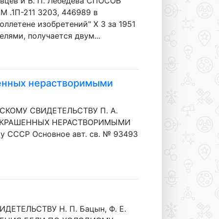
вцев и В. П. Лебедева СПОСОБ
 .1П-211 3203, 446989 в
летене изобретений" Х 3 за 1951
лями, получается двум...
шенных нерастворимыми
РСКОМУ СВИДЕТЕЛЬСТВУ П. А.
, ОКРАШЕННЫХ НЕРАСТВОРИМЫМИ
ку СССР Основное авт. св. № 93493
ЕТЕЛЬСТВУ H. П. Бацын, Ф. Е.