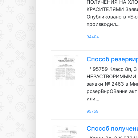
ПОЛУЧЕНИЯ НА ХЛ
КРАСИТЕЛЯМИ Заявле
Опубликовано в «Бю
производил...
94404
Способ резерви
¹ 95759 Класс 8п, 
НЕРАСТВОРИМЫМИ АЗО
заявки № 2463 в Ми
рсзерВнрОВання акт
или...
95759
Способ получени