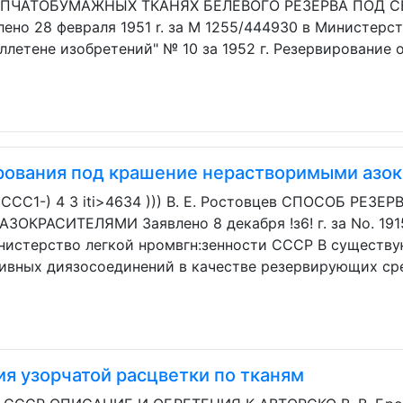
ОПЧАТОБУМАЖНЫХ ТКАНЯХ БЕЛЕВОГО РЕЗЕРВА ПОД 
но 28 февраля 1951 r. за M 1255/444930 в Министер
ллетене изобретений" № 10 за 1952 г. Резервирование
рования под крашение нерастворимыми азо
3 CCC1-) 4 3 iti>4634 ))) В. E. Ростовцев СПОСОБ Р
КРАСИТЕЛЯМИ Заявлено 8 декабря !з6! г. за No. 191
нистерство легкой нромвгн:зенности СССР В существ
ивных диязосоединений в качестве резервирующих ср
я узорчатой расцветки по тканям