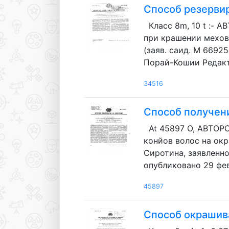
Способ резерви
Класс 8m, 10 t :-
при крашении мехов.
(заяв. саид. М 6692
Порай-Кошии Редактор
34516
Способ получен
At 45897 О, АВТОР
конйов волос на окр
Сиротина, заявленно
опубликовано 29 фев
45897
Способ окрашив