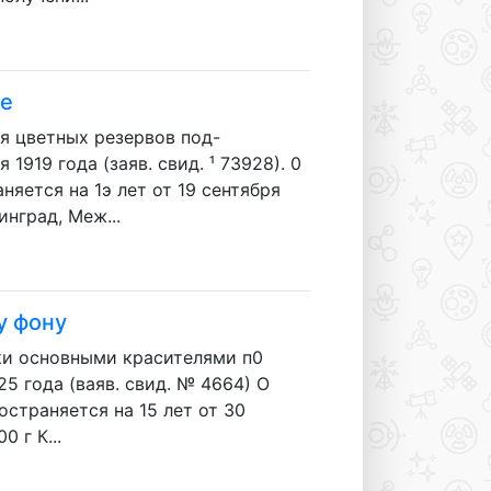
ие
 цветных резервов под-
1919 года (заяв. свид. ¹ 73928). 0
няется на 1э лет от 19 сентября
нград, Меж...
у фону
и основными красителями п0
25 года (ваяв. свид. № 4664) О
остраняется на 15 лет от 30
0 г К...