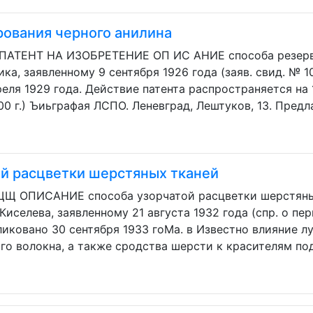
рования черного анилина
 ПАТЕНТ HA ИЗОБРЕТЕНИЕ ОП ИС АНИЕ способа резерви
ика, заявленному 9 сентября 1926 года (заяв. свид. № 1
еля 1929 года. Действие патента распространяется на 1
00 г.) Ъиьграфая ЛСПО. Леневград, Лештуков, 13. Предл
ой расцветки шерстяных тканей
 ЩЩ ОПИСАНИЕ способа узорчатой расцветки шерстяны
Киселева, заявленному 21 августа 1932 года (спр. о пе
иковано 30 сентября 1933 гоМа. в Известно влияние л
о волокна, а также сродства шерсти к красителям под