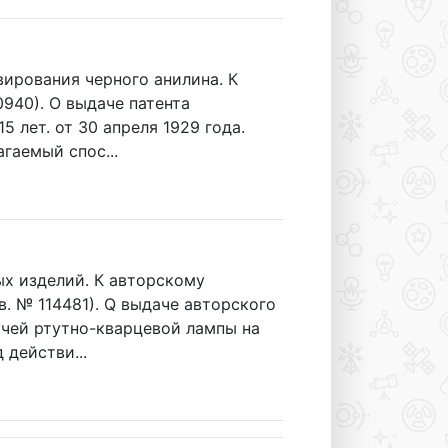
рования черного анилина. К
0940). О выдаче патента
5 лет. от 30 апреля 1929 года.
агаемый спос...
х изделий. К авторскому
рв. № 114481). Q выдаче авторского
учей ртутно-кварцевой лампы на
 действи...