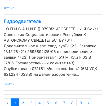
102127
Гидродвигатель
О П И С А Н И Е () 8790!2 ИЗОБРЕТЕН И Я Сокзз
Советских Социалистических Республик К
АВТОРСКОМУ СВИДЕТЕЛЬСТВУ (61)
Дополнительное к авт. свид-вувЂ” (22) Заявлено
13.12.78 (21) 2695892i25-06 с присоединением
заявки ¹ (23) ПриоритетвЂ” (51) М. Кл.з F 03 В
17/06. Государственный комитет (43)
Опубликовано 07.11.81. Ь!оллстспь 1хе 41 (53) УДК
621.224 (0SS.8) ла делам изобретений...
879012
‹
1
2
3
4
5
6
7
8
9
›