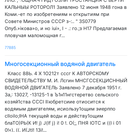
ЛЛО.",*:ОЩНАЧ ГИД1 ОЗЛИ ТРОСТАНЦИЯ С ВЕРТИ
КАЛЬНЫЫ РОТОРОЛ1 Заявлено 12 июня 1948 гона в
Коми.-ет по изобретениям н открытиям при
Совете Министров СССР з-:.. " 3S0779
Опуб.»iкова»о, и но iui», I - .: го.;з Н17 Предлагаемая
пловучая маломощная г...
77885
Многосекционный водяной двигатель
Класс 88Ь. 4 Х 1О212т сссг К АВТОРСКОМУ
СВИДЕТЕЛЬСТВУ M. И. Лсгин МНСГССЕКЦИСННЫЙ
ВОДЯНОЙ ДВИГАТЕЛЬ Заявлено 7 декабря 1951 г.
3а,: 13027, -13125-1 в Ъ1н11нгстеретво сельского
козяй1ства CCCI II:юбретсиие отиосится к
водяиым двигателям, исиользу1ощим эиерппо
сlloilo;IHA текущей воды и действу1ощим
блаТО)РЬ(К И! j) J(lf j) i! 0 !. О(;, ПНЯ IОТС и ((I i 01
0!«), ((. И(Jtl! 13i!...