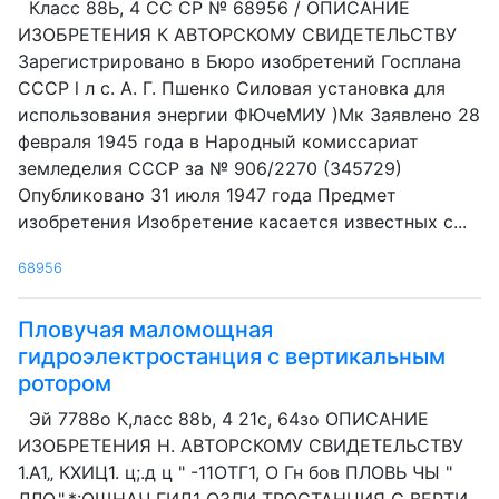
Класс 88Ь, 4 СС СР № 68956 / ОПИСАНИЕ
ИЗОБРЕТЕНИЯ К АВТОРСКОМУ СВИДЕТЕЛЬСТВУ
Зарегистрировано в Бюро изобретений Госплана
СССР l л с. А. Г. Пшенко Силовая установка для
использования энергии ФЮчеМИУ )Мк Заявлено 28
февраля 1945 года в Народный комиссариат
земледелия СССР за № 906/2270 (345729)
Опубликовано 31 июля 1947 года Предмет
изобретения Изобретение касается известных с...
68956
Пловучая маломощная
гидроэлектростанция с вертикальным
ротором
Эй 7788о К,ласс 88b, 4 21с, 64зо ОПИСАНИЕ
ИЗОБРЕТЕНИЯ H. АВТОРСКОМУ СВИДЕТЕЛЬСТВУ
1.А1„ КХИЦ1. ц;.д ц " -11ОТГ1, О Гн бов ПЛОВЬ ЧЫ "