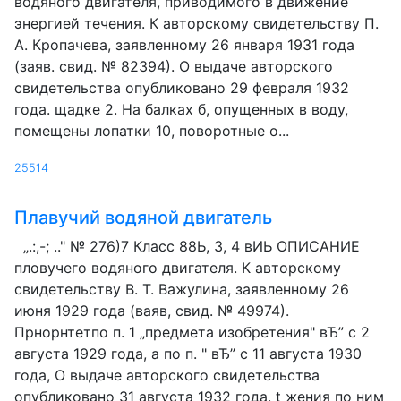
водяного двигателя, приводимого в движение
энергией течения. К авторскому свидетельству П.
А. Кропачева, заявленному 26 января 1931 года
(заяв. свид. № 82394). О выдаче авторского
свидетельства опубликовано 29 февраля 1932
года. щадке 2. На балках б, опущенных в воду,
помещены лопатки 10, поворотные о...
25514
Плавучий водяной двигатель
„.:,-; .." № 276)7 Класс 88Ь, 3, 4 вИЬ ОПИСАНИЕ
пловучего водяного двигателя. К авторскому
свидетельству В. Т. Важулина, заявленному 26
июня 1929 года (ваяв, свид. № 49974).
Прнорнтетпо п. 1 „предмета изобретения" вЂ” с 2
августа 1929 года, а по п. " вЂ” с 11 августа 1930
года, О выдаче авторского свидетельства
опубликовано 31 августа 1932 года. t жения по ним