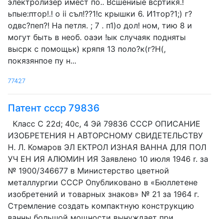
электролизер имест по.. Всшениые всртикя.!
ьпые:птор!.! о ii съл!??1!с крышки 6. И1тор?1;) г?
одвс?пеп?! На петля. ; 7 . п1)о дол! ном, тию 8 и
могут быть в необ. оаэи !ык случаяк подняты
высрк с помощьк) кряпя 13 поло?к(г?Н(,
покязянпое пу н...
77427
Патент ссср 79836
Класс С 22d; 40с, 4 Эй 79836 СССР ОПИСАНИЕ
ИЗОБРЕТЕНИЯ Н АВТОРСНОМУ СВИДЕТЕЛЬСТВУ
Н. Л. Комаров ЭЛ ЕКТРОЛ ИЗНАЯ ВАННА ДЛЯ ПОЛ
УЧ ЕН ИЯ АЛЮМИН ИЯ Заявлено 10 июля 1946 r. за
№ 1900/346677 в Министерство цветной
металлургии СССР Опубликовано в «Бюллетене
изобретений и товарных знаков» № 21 за 1964 г.
Стремление создать компактную конструкцию
ванны большой мощности вынуждает при...