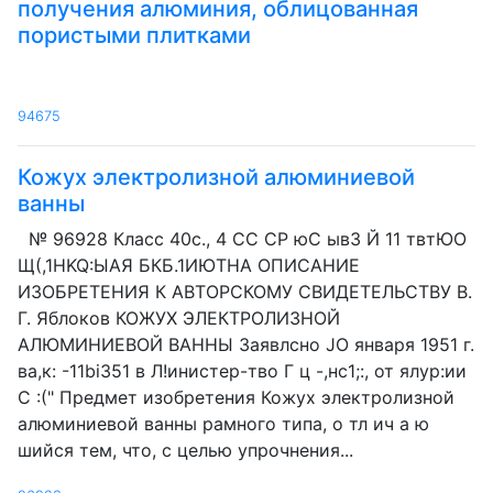
получения алюминия, облицованная
пористыми плитками
94675
Кожух электролизной алюминиевой
ванны
№ 96928 Класс 40с., 4 СС СР юС ывЗ Й 11 твтЮО
Щ(,1НKQ:ЫАЯ БКБ.1ИЮТНА ОПИСАНИЕ
ИЗОБРЕТЕНИЯ К АВТОРСКОМУ СВИДЕТЕЛЬСТВУ В.
Г. Яблоков КОЖУХ ЭЛЕКТРОЛИЗНОЙ
АЛЮМИНИЕВОЙ ВАННЫ Заявлсно JO января 1951 г.
ва,к: -11bi351 в Л!инистер-тво Г ц -,нс1;:, от ялур:ии
С :(" Предмет изобретения Кожух электролизной
алюминиевой ванны рамного типа, о тл ич а ю
шийся тем, что, с целью упрочнения...