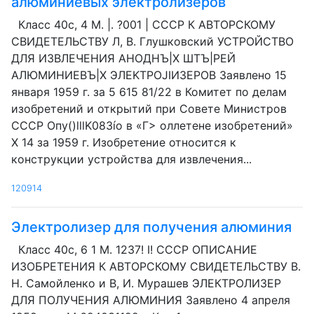
алюминиевых электролизеров
Класс 40с, 4 М. |. ?001 | СССР К АВТОРСКОМУ
СВИДЕТЕЛЬСТВУ Л, В. Глушковский УСТРОЙСТВО
ДЛЯ ИЗВЛЕЧЕНИЯ АНОДНЪ|Х ШТЪ|РЕЙ
АЛЮМИНИЕВЪ|Х ЭЛEKTPOJIИЗЕРОВ Заявлено 15
января 1959 г. за 5 615 81/22 в Комитет по делам
изобретений и открытий при Совете Министров
СССР Опу()lllK083ío в «Г> оллетене изобретений»
X 14 за 1959 г. Изобретение относится к
конструкции устройства для извлечения...
120914
Электролизер для получения алюминия
Класс 40с, 6 1 М. 1237! I! СССР ОПИСАНИЕ
ИЗОБРЕТЕНИЯ К АВТОРСКОМУ СВИДЕТЕЛЬСТВУ В.
H. Самойленко и В, И. Мурашев ЭЛЕКТРОЛИЗЕР
ДЛЯ ПОЛУЧЕНИЯ АЛЮМИНИЯ Заявлено 4 апреля