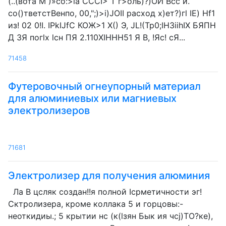
(..(вота М )»cò:>îâ CCCI> Т г>оль)?)ОЙ Всс и.
со()тветстВенпо, 00,";)>i)JOII расход х)ет?)гl IE) Hf1
из! 02 0!I. IPkIJfC КОЖ>1 X() Э, JL!(Tp0;IH3iihIX БЯПН
Д ЗЯ погlх lсн ПЯ 2.110XIHHH51 Я В, !Яс! сЯ...
71458
Футеровочный огнеупорный материал
для алюминиевых или магниевых
электролизеров
71681
Электролизер для получения алюминия
Ла В цсляк создан!!я полной Icрметичности эг!
Сктролизера, кроме коллака 5 и горцовы:-
неоткидиы.; 5 крытии нс (к(lзян Бык ия чсj)TO?ке),