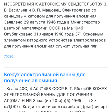
ИЗОБРЕТЕНИЯ К АВТОРСКОМУ СВИДЕТЕЛЬСТВУ 3.
В. Васильев и В. П. Машовец Электролизер со
свинцовым катодом для получения алюминия
Заявлено 29 августа 1946 года в Министерство
цветной металлургии СССР за Ма 194б
Опубликовано 31 января 1948 года 371 Основным
элементом катодного устройства электролизеров
для получения алюминия служит угольная пли...
70292
Кожух электролизной ванны для
получения алюминия
Класс 40С, 4 Aë 71458 СССР В. Г. ЯблокОВ КОЖУХ
ЭЛЕКТРОЛИЗНОЙ ВАННЫ ДЛЯ ПОЛУЧЕНИЯ
АЛ(ОМИ Н ИЯ Завал(ио 20 и)о)5) 19-!5 г за Х>
ь»1;f)0) в Ко>)итог ио ивоп)(то»ив!» от)(рыт) яч ир»