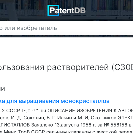
пользования растворителей (C30B
ии
ка для выращивания монокристаллов
, 2 СССР 1-, t °! " .нч ОПИСАНИЕ ИЗОБРЕТЕНИЯ К АВТ
исов, И. Д. Соколин, В. Г. Ильин и М. И, Скотников Э
ТАЛЛОВ Заявлено 13.августа 1956 г. за № 556156 в 
е Мини TpoB СССР сельным клапаном с жесткой передач