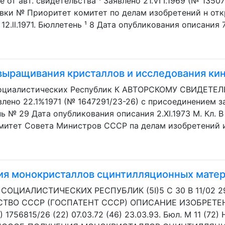
от авт. свидетельства ¹ Заявлено 21.VI I.1969 (№ 13507
вки № Приоритет комитет по делам изобретений н от
.ll.1971. Бюллетень ¹ 8 Дата опубликования описания 7.IV
выращивания кристаллов и исследования кин
циалистических Республик К АВТОРСКОМУ СВИДЕТЕЛЬ
явлено 22.1%1971 (№ 1647291/23-26) с присоединением
ь № 29 Дата опубликования описания 2.XI.1973 M. Кл. В 0
митет Совета Министров СССР па делам изобретений и 
ия монокристаллов сцинтилляционных мате
ОЦИАЛИСТИЧЕСКИХ РЕСПУБЛИК (5I)5 С 30 В 11/02 2
ТВО СССР (ГОСПАТЕНТ СССР) ОПИСАНИЕ ИЗОБРЕТЕ
756815/26 (22) 07.03.72 (46) 23.03.93. Бюл. М 11 (72) Н