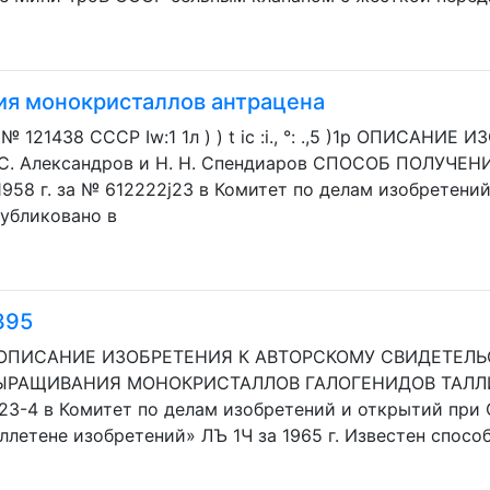
ия монокристаллов антрацена
 № 121438 СССР Iw:1 1л ) ) t iс :i., °: .,5 )1р ОПИСА
С. Александров и H. Н. Спендиаров СПОСОБ ПОЛУЧ
1958 г. за № 612222j23 в Комитет по делам изобретени
убликовано в
395
 ОПИСАНИЕ ИЗОБРЕТЕНИЯ К АВТОРСКОМУ СВИДЕТЕЛЬСТВ
ЫРАЩИВАНИЯ МОНОКРИСТАЛЛОВ ГАЛОГЕНИДОВ ТАЛЛИЯ 
2/23-4 в Комитет по делам изобретений и открытий пр
летене изобретений» ЛЪ 1Ч за 1965 г. Известен способ