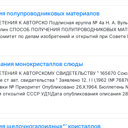
ия полупроводниковых материалов
ИЯ К АВТОРСКО Подписная epynna № 4а Н. А. Вульеик
ирлин СПОСОБ ПОЛУЧЕНИЯ ПОЛУПРОВОДНИКОВЫХ МАТЕРИ
 Комитет по делам изобретений и открытий при Совет
ания монокристаллов слюды
ЕНИЯ К АВТОРСКОМУ СВИДЕТЕЛЬСТВУ ¹ 165670 Союз 
ст авт. свидетельства ¹ Заявлено 12. I I I,1962 (№ 76870
вки № Приоритет Опубликовано 26.Х.1964. Бюллетень 
 откоытий СССР УД1(Дата опубликования описания 28.XI
ия щелочногалоидных^' кристаллов