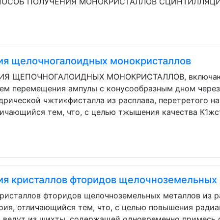
1. СПОСОБ ПОЛУЧЕНИЯ МОНОКРИСТАЛЛОВ СЦИНТИЛЛЯЦ
ия щелочногалоидных монокристаллов
 ЩЕПОЧНОГАЛОИДНЫХ МОНОКРИСТАЛЛОВ, включающи
ем перемещения ампулы с конусообразным дном чере
рической чжти«фисталла из расплава, перетретого на
личающийся тем, что, с целью тжышения качества К1жс
ия кристаллов фторидов щелочноземельных
ристаллов фторидов щелочноземельных металлов из 
рия, отличающийся тем, что, с целью повышения ради
с ведут из шихты, содержащей одновременно примесь 