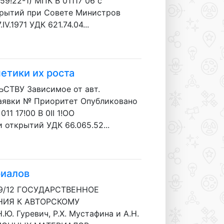
59!22-1) МПК В 01117 06 с
крытий при Совете Министров
.1971 УДК 621.74.04...
етики их роста
СТВУ Зависимое от авт.
 заявки № Приоритет Опубликовано
11 17!00 В 0II 1!ОО
открытий УДК 66.065.52...
риалов
9/12 ГОСУДАРСТВЕННОЕ
НИЯ К АВТОРСКОМУ
.Ю. Гуревич, P.Х. Мустафина и А.Н.