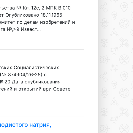
ства № Кл. 12с, 2 МПК В 010
 Опубликовано 18.11.1965.
омитет по делам изобретений и
а №,>9 Извест...
ских Социалистических
 (№ 874904/26-25) с
№ 20 Дата опубликования
етений и открытий ври Совете
одистого натрия,