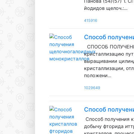
Панова (54)(57) 
йодидов щелоч.:...
415916
Способ получен
СПОСОБ ПОЛУЧЕНИЯ
кристаллизацию пут
выращивании цилинд
кристаллизации, от
положени...
1029649
Способ получен
Способ получения к
добычу фторида итт
кристаллов, процес