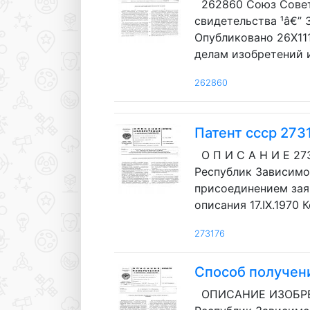
262860 Союз Совет
свидетельства ¹â€” 
Опубликовано 26Х111
делам изобретений и
262860
Патент ссср 273
О П И С А Н И Е 2
Республик Зависимое
присоединением зая
описания 17.IX.1970
273176
Способ получен
ОПИСАНИЕ ИЗОБРЕТ