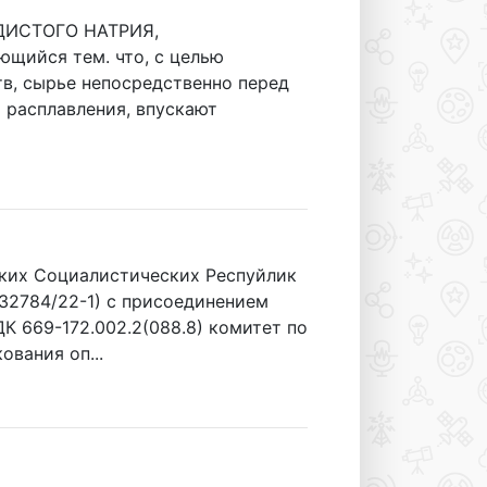
ИСТОГО НАТРИЯ,
щийся тем. что, с целью
в, сырье непосредственно перед
 расплавления, впускают
х Социалистических Респуйлик
032784/22-1) с присоединением
К 669-172.002.2(088.8) комитет по
вания оп...