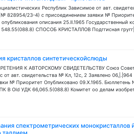
иалистических Республик Зависимое от авт. свидетель
 (№ 828954/23-4) с присоединением заявки № Приоритет
опубликования описания 25.II.1965 Государственный к
548.55(088.8) СПОСОБ КРИСТАЛЛОВ Подггисная гругг|г
ия кристаллов синтетическойслюды
РЕТЕНИЯ К АВТОРСКОМУ СВИДЕТЕЛЬСТВУ Союз Совет
 от авт. свидетельства № Кл, 12с, 2 Заявлено 06,|.|964
вки № Приоритет Опубликовано 09.Х.1965. Бюллетень 
МПК В Old УДК 66,065.5(088.8) Комитет оо делам изобр
ания спектрометрических монокристаллов й
о таллием