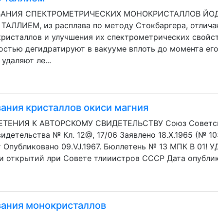
НИЯ СПЕКТРОМЕТРИЧЕСКИХ МОНОКРИСТАЛЛОВ ЙОД
ЛЛИЕМ, из расплава по методу Стокбаргера, отличаю
кристаллов и улучшения их спектрометрических свойст
стью дегидратируют в вакууме вплоть до момента его
удаляют ле...
ания кристаллов окиси магния
ЕНИЯ К АВТОРСКОМУ СВИДЕТЕЛЬСТВУ Союз Советски
видетельства № Кл. 12@, 17/06 Заявлено 18.Х.1965 (№ 1
Опубликовано 09.VJ.1967. Бюллетень № 13 МПК В 01! УД
и открытий лри Совете тлииистров СССР Дата опублико
ания монокристаллов