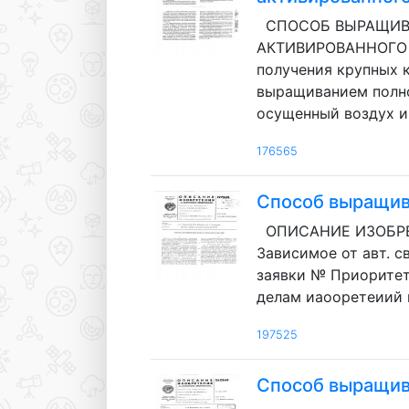
СПОСОБ ВЫРАЩИВА
АКТИВИРОВАННОГО ТА
получения крупных 
выращиванием полно
осущенный воздух и 
176565
Способ выращив
ОПИСАНИЕ ИЗОБРЕТ
Зависимое от авт. с
заявки № Приоритет 
делам иаооретеиий 
197525
Способ выращив