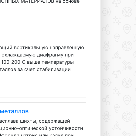
ИОННЫХ МАТЕРИАЛОВ на основе
й вертикальную направленную
з охлаждаемую диафрагму при
 100-200 С выше температуры
таллов за счет стабилизации
 металлов
расплава шихты, содержащей
ационно-оптической устойчивости
фторида натрия или калия при