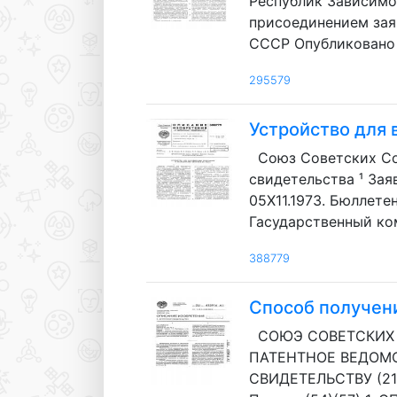
Республик Зависимое 
присоединением зая
СССР Опубликовано 12
295579
Устройство для 
Союз Советских Со
свидетельства ¹ За
05Х11.1973. Бюллетен
Гасударственный ко
388779
Способ получен
СОЮЭ СОВЕТСКИХ С
ПАТЕНТНОЕ ВЕДОМС
СВИДЕТЕЛЬСТВУ (21) 1