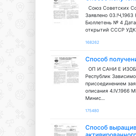
Союз Советских Соц
Заявлено 03.!Ч,1963
Бюллетень № 4 Дата 
открытий СССР УДК 
168262
Способ получен
ОП И САНИ Е ИЗОБ
Республик Зависимос
присоединением зая
описания 4.IV.1966 
Минис...
175480
Способ выращив
активированног