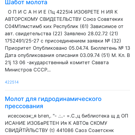
Шабот молота
О П И С А Н И Е (1ц 4225I4 ИЗО6РЕТЕ Н ИЯ К
АВТОРСКОМУ СВИДЕТЕЛЬСТВУ Союз Соввтеких
С04М1лмстимб ких Республик (61) Зависимое от
авт. свидетельства (22) Заявлено 28.02.72 (21)
1752491/25-27 с присоединением заявки № (32)
Приоритет Опубликовано 05.04.74. Бюллетень № 13
Дата опубликования описания 03.09.74 (51) М. Кл. В
21j 13 06 -акударственный комитет Свввта
Министров СССР...
422514
Молот для гидродинамического
прессования
исесоюэк;,я Ьтеп,. "- .:..- =.С.,ц библиотека щ д ОП
ИСАНИЕ ИЗОБвРЕТЕН Ия К АВТОв СКОМУ
СВИДЙТЙЛЬСТВУ (t) 441086 Саоз Соаетскнк