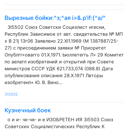
Вырезные бойки:^з;^ая i>&.p'if:{^a/^
3I55O2 Союз Советски Социзлист нгесни,
Республик Зависимое от авт. свидетельства № МП
х В 21j 13г06 Заявлено 22.XI1.1969 (М 1387887/25-
27) с присоединением заявки № Приоритет
Опублгг«овагго 01.Х.1971. Ьюллетеггь Л» 29 Комитет
по аелатл изобретений и открытий при Совете
министров СССР УДК 621.733,074 (088.8) Дата
опубликования описания 28.Х.1971 Лвторы
изобретенп» Ю. В. Вино...
315502
Кузнечный боек
о и и- чк-че- и е ИЗОБРЕТЕН ИЯ 3l5503 Союз
Советских Социалистических Республик К