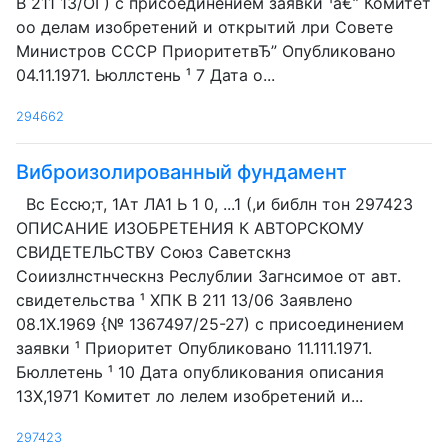
В 211 13/ОГ) с присоединением заявки ¹â€” Комитет
оо делам изобретений и открытий лри Совете
Министров СССР ПриоритетвЂ” Опубликовано
04.11.1971. Ьюллстень ¹ 7 Дата о...
294662
Виброизолированный фундамент
Вс Ессю;т, 1Ат ЛА1 Ь 1 0, ...1 (,и библн тон 297423
ОПИСАНИЕ ИЗОБРЕТЕНИЯ К АВТОРСКОМУ
СВИДЕТЕЛЬСТВУ Союз Саветскнз
Соиизлнстнческнз Реслублии Загнсимое от авт.
свидетельства ¹ ХПК В 211 13/06 Заявлено
08.1Х.1969 {№ 1367497/25-27) с присоединением
заявки ¹ Приоритет Опубликовано 11.111.1971.
Бюллетень ¹ 10 Дата опубликования описания
13Х,1971 Комитет ло лелем изобретений и...
297423