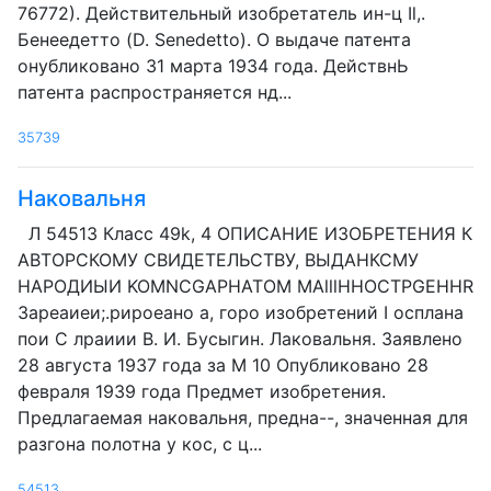
76772). Действительный изобретатель ин-ц Il,.
Бенеедетто (D. Senedetto). О выдаче патента
онубликовано 31 марта 1934 года. ДействнЬ
патента распространяется нд...
35739
Наковальня
Л 54513 Класс 49k, 4 ОПИСАНИЕ ИЗОБРЕТЕНИЯ К
АВТОРСКОМУ СВИДЕТЕЛЬСТВУ, ВЫДАНКСМУ
НАРОДИЫИ KOMNCGAPHATOM MAlllHHOCTPGEHHR
Зареаиеи;.рироеано а, горо изобретений I осплана
пои С лраиии В. И. Бусыгин. Лаковальня. Заявлено
28 августа 1937 года за М 10 Опубликовано 28
февраля 1939 года Предмет изобретения.
Предлагаемая наковальня, предна--, значенная для
разгона полотна у кос, с ц...
54513