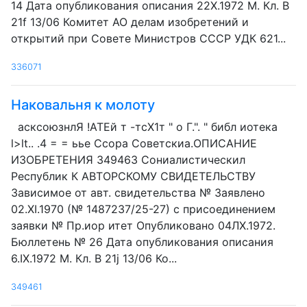
14 Дата опубликования описания 22Х.1972 М. Кл. В
21f 13/06 Комитет AO делам изобретений и
открытий при Совете Министров СССР УДК 621...
336071
Наковальня к молоту
асксоюзнлЯ !АТЕй т -тсХ1т " о Г.". " библ иотека
l>lt.. .4 = = ьье Ссора Советскиа.ОПИСАНИЕ
ИЗОБРЕТЕНИЯ 349463 Сониалистическил
Республик К АВТОРСКОМУ СВИДЕТЕЛЬСТВУ
Зависимое от авт. свидетельства № Заявлено
02.XI.1970 (№ 1487237/25-27) с присоединением
заявки № Пр.иор итет Опубликовано 04ЛХ.1972.
Бюллетень № 26 Дата опубликования описания
6.IX.1972 М. Кл. В 21j 13/06 Ко...
349461