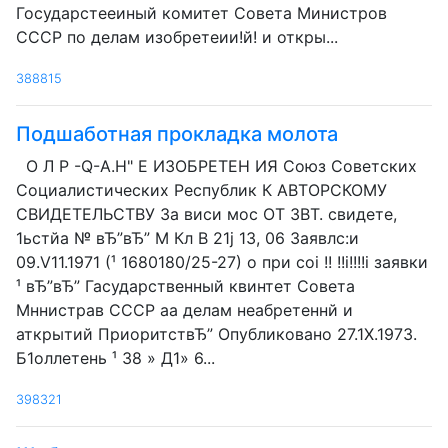
Государстееиный комитет Совета Министров
СССР по делам изобретеии!й! и откры...
388815
Подшаботная прокладка молота
О Л P -Q-А.Н" Е ИЗОБРЕТЕН ИЯ Союз Советских
Социалистических Республик К АВТОРСКОМУ
СВИДЕТЕЛЬСТВУ За виси мос OT 3BT. свидете,
1ьстйа № вЂ”вЂ” М Кл В 21j 13, 06 Заявлс:и
09.V11.1971 (¹ 1680180/25-27) о при сoi !! !!i!!!!i заявки
¹ вЂ”вЂ” Гасударственный квинтет Совета
Мннистрав СССР аа делам неабретеннй и
аткрытий ПриоритствЂ” Опубликовано 27.1Х.1973.
Б1оллетень ¹ 38 » Д1» 6...
398321